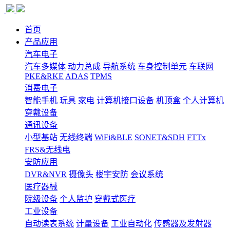
首页
产品应用
汽车电子
汽车多媒体
动力总成
导航系统
车身控制单元
车联网
PKE&RKE
ADAS
TPMS
消费电子
智能手机
玩具
家电
计算机接口设备
机顶盒
个人计算机
穿戴设备
通讯设备
小型基站
无线终端
WiFi&BLE
SONET&SDH
FTTx
FRS&无线电
安防应用
DVR&NVR
摄像头
楼宇安防
会议系统
医疗器械
院级设备
个人监护
穿戴式医疗
工业设备
自动读表系统
计量设备
工业自动化
传感器及发射器