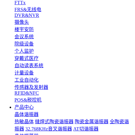
FTTx
FRS&无线电
DVR&NVR
摄像头
楼宇安防
会议系统
院级设备
个人监护
穿戴式医疗
自动读表系统
计量设备
工业自动化
传感器及发射器
RFID&NFC
POS&税控机
产品中心
晶体谐振器
热敏晶体
缝焊式陶瓷谐振器
陶瓷金属谐振器
全陶瓷谐
振器
32.768KHz音叉谐振器
AT切谐振器