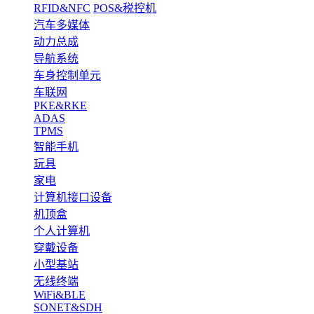
RFID&NFC
POS&税控机
汽车多媒体
动力总成
导航系统
车身控制单元
车联网
PKE&RKE
ADAS
TPMS
智能手机
玩具
家电
计算机接口设备
机顶盒
个人计算机
穿戴设备
小型基站
无线终端
WiFi&BLE
SONET&SDH