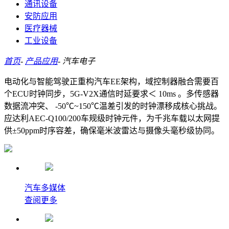
通讯设备
安防应用
医疗器械
工业设备
首页
-
产品应用
-
汽车电子
电动化与智能驾驶正重构汽车EE架构，域控制器融合需要百
个ECU时钟同步，5G-V2X通信时延要求＜ 10ms 。多传感器
数据流冲突、 -50℃~150℃温差引发的时钟漂移成核心挑战。
应达利AEC-Q100/200车规级时钟元件，为千兆车载以太网提
供±50ppm时序容差，确保毫米波雷达与摄像头毫秒级协同。
汽车多媒体
查阅更多