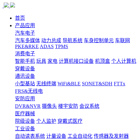
首页
产品应用
汽车电子
汽车多媒体
动力总成
导航系统
车身控制单元
车联网
PKE&RKE
ADAS
TPMS
消费电子
智能手机
玩具
家电
计算机接口设备
机顶盒
个人计算机
穿戴设备
通讯设备
小型基站
无线终端
WiFi&BLE
SONET&SDH
FTTx
FRS&无线电
安防应用
DVR&NVR
摄像头
楼宇安防
会议系统
医疗器械
院级设备
个人监护
穿戴式医疗
工业设备
自动读表系统
计量设备
工业自动化
传感器及发射器