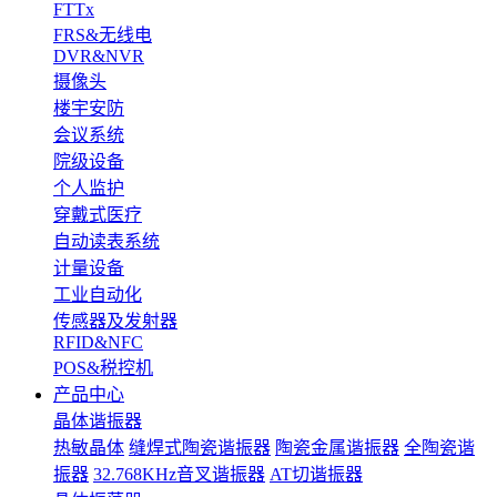
FTTx
FRS&无线电
DVR&NVR
摄像头
楼宇安防
会议系统
院级设备
个人监护
穿戴式医疗
自动读表系统
计量设备
工业自动化
传感器及发射器
RFID&NFC
POS&税控机
产品中心
晶体谐振器
热敏晶体
缝焊式陶瓷谐振器
陶瓷金属谐振器
全陶瓷谐
振器
32.768KHz音叉谐振器
AT切谐振器