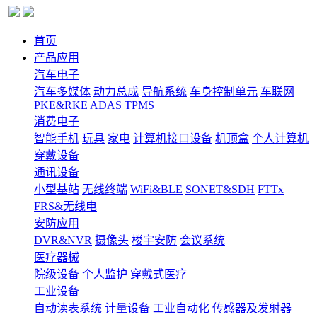
首页
产品应用
汽车电子
汽车多媒体
动力总成
导航系统
车身控制单元
车联网
PKE&RKE
ADAS
TPMS
消费电子
智能手机
玩具
家电
计算机接口设备
机顶盒
个人计算机
穿戴设备
通讯设备
小型基站
无线终端
WiFi&BLE
SONET&SDH
FTTx
FRS&无线电
安防应用
DVR&NVR
摄像头
楼宇安防
会议系统
医疗器械
院级设备
个人监护
穿戴式医疗
工业设备
自动读表系统
计量设备
工业自动化
传感器及发射器