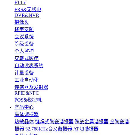
FTTx
FRS&无线电
DVR&NVR
摄像头
楼宇安防
会议系统
院级设备
个人监护
穿戴式医疗
自动读表系统
计量设备
工业自动化
传感器及发射器
RFID&NFC
POS&税控机
产品中心
晶体谐振器
热敏晶体
缝焊式陶瓷谐振器
陶瓷金属谐振器
全陶瓷谐
振器
32.768KHz音叉谐振器
AT切谐振器