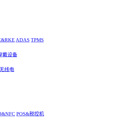
E&RKE
ADAS
TPMS
穿戴设备
&无线电
D&NFC
POS&税控机