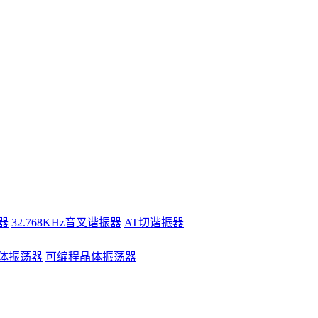
器
32.768KHz音叉谐振器
AT切谐振器
体振荡器
可编程晶体振荡器