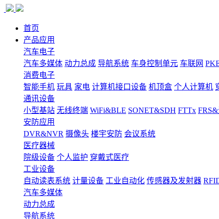
首页
产品应用
汽车电子
汽车多媒体
动力总成
导航系统
车身控制单元
车联网
PK
消费电子
智能手机
玩具
家电
计算机接口设备
机顶盒
个人计算机
通讯设备
小型基站
无线终端
WiFi&BLE
SONET&SDH
FTTx
FRS
安防应用
DVR&NVR
摄像头
楼宇安防
会议系统
医疗器械
院级设备
个人监护
穿戴式医疗
工业设备
自动读表系统
计量设备
工业自动化
传感器及发射器
RFI
汽车多媒体
动力总成
导航系统