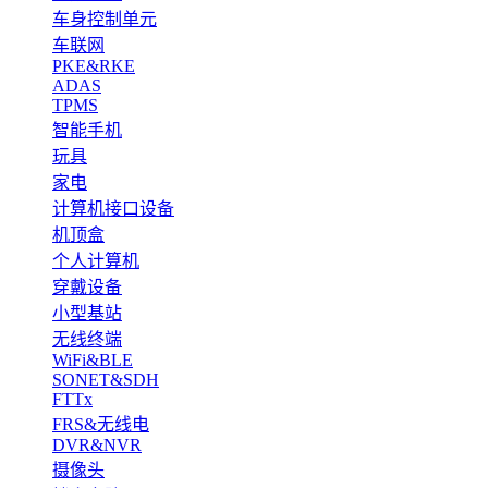
车身控制单元
车联网
PKE&RKE
ADAS
TPMS
智能手机
玩具
家电
计算机接口设备
机顶盒
个人计算机
穿戴设备
小型基站
无线终端
WiFi&BLE
SONET&SDH
FTTx
FRS&无线电
DVR&NVR
摄像头