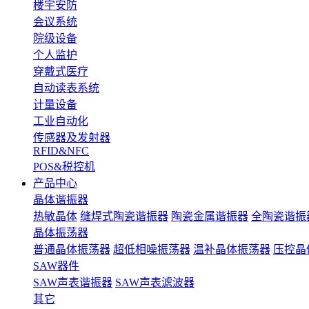
楼宇安防
会议系统
院级设备
个人监护
穿戴式医疗
自动读表系统
计量设备
工业自动化
传感器及发射器
RFID&NFC
POS&税控机
产品中心
晶体谐振器
热敏晶体
缝焊式陶瓷谐振器
陶瓷金属谐振器
全陶瓷谐振
晶体振荡器
普通晶体振荡器
超低相噪振荡器
温补晶体振荡器
压控晶
SAW器件
SAW声表谐振器
SAW声表滤波器
其它