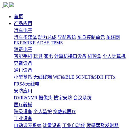
首页
产品应用
汽车电子
汽车多媒体
动力总成
导航系统
车身控制单元
车联网
PKE&RKE
ADAS
TPMS
消费电子
智能手机
玩具
家电
计算机接口设备
机顶盒
个人计算机
穿戴设备
通讯设备
小型基站
无线终端
WiFi&BLE
SONET&SDH
FTTx
FRS&无线电
安防应用
DVR&NVR
摄像头
楼宇安防
会议系统
医疗器械
院级设备
个人监护
穿戴式医疗
工业设备
自动读表系统
计量设备
工业自动化
传感器及发射器