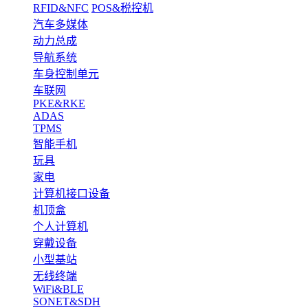
RFID&NFC
POS&税控机
汽车多媒体
动力总成
导航系统
车身控制单元
车联网
PKE&RKE
ADAS
TPMS
智能手机
玩具
家电
计算机接口设备
机顶盒
个人计算机
穿戴设备
小型基站
无线终端
WiFi&BLE
SONET&SDH