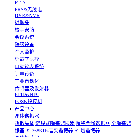
FTTx
FRS&无线电
DVR&NVR
摄像头
楼宇安防
会议系统
院级设备
个人监护
穿戴式医疗
自动读表系统
计量设备
工业自动化
传感器及发射器
RFID&NFC
POS&税控机
产品中心
晶体谐振器
热敏晶体
缝焊式陶瓷谐振器
陶瓷金属谐振器
全陶瓷谐
振器
32.768KHz音叉谐振器
AT切谐振器