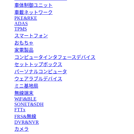
車体制御ユニット
車載ネットワーク
PKE&RKE
ADAS
TPMS
スマートフォン
おもちゃ
家電製品
コンピュータインタフェースデバイス
セットトップボックス
パーソナルコンピュータ
ウェアラブルデバイス
ミニ基地局
無線端末
WiFi&BLE
SONET&SDH
FTTx
FRS&無線
DVR&NVR
カメラ