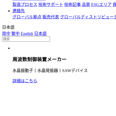
製造プロセス
技術サポート
技術記事
品質
ESGエリア
連絡先
グローバル拠点
販売代表
グローバルディストリビュー
日本語
简中
繁中
English
日本語
周波数制御装置メーカー
水晶振動子丨水晶発振器丨SAWデバイス
詳細はこちら