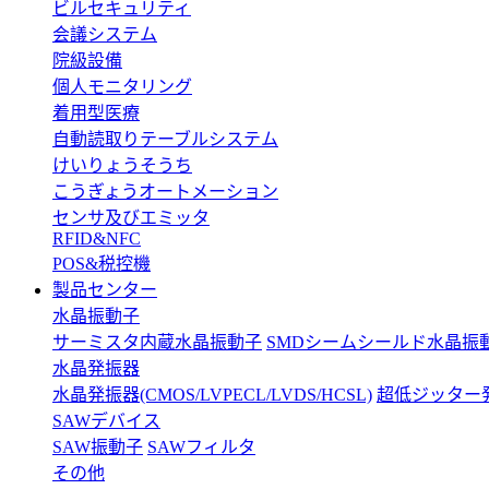
ビルセキュリティ
会議システム
院級設備
個人モニタリング
着用型医療
自動読取りテーブルシステム
けいりょうそうち
こうぎょうオートメーション
センサ及びエミッタ
RFID&NFC
POS&税控機
製品センター
水晶振動子
サーミスタ内蔵水晶振動子
SMDシームシールド水晶振
水晶発振器
水晶発振器(CMOS/LVPECL/LVDS/HCSL)
超低ジッター
SAWデバイス
SAW振動子
SAWフィルタ
その他