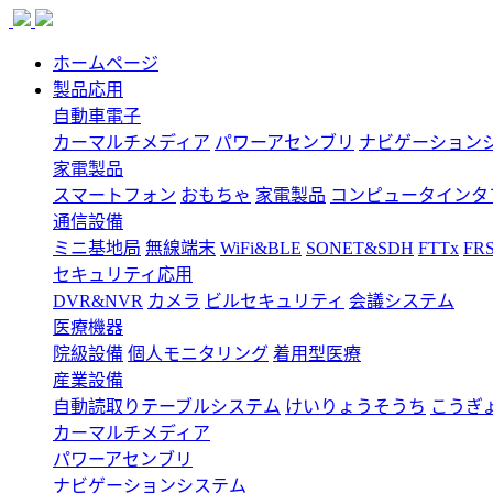
ホームページ
製品応用
自動車電子
カーマルチメディア
パワーアセンブリ
ナビゲーション
家電製品
スマートフォン
おもちゃ
家電製品
コンピュータインタ
通信設備
ミニ基地局
無線端末
WiFi&BLE
SONET&SDH
FTTx
FR
セキュリティ応用
DVR&NVR
カメラ
ビルセキュリティ
会議システム
医療機器
院級設備
個人モニタリング
着用型医療
産業設備
自動読取りテーブルシステム
けいりょうそうち
こうぎ
カーマルチメディア
パワーアセンブリ
ナビゲーションシステム