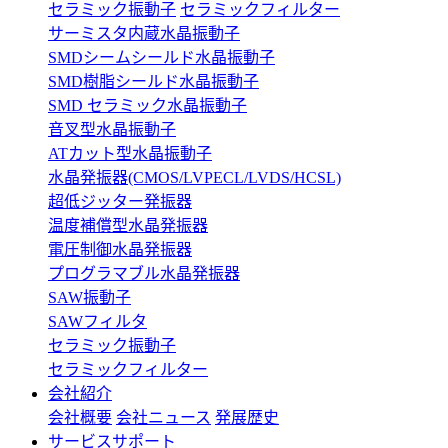
セラミック振動子
セラミックフィルター
サーミスタ内蔵水晶振動子
SMDシームシールド水晶振動子
SMD樹脂シールド水晶振動子
SMD セラミック水晶振動子
音叉型水晶振動子
ATカット型水晶振動子
水晶発振器(CMOS/LVPECL/LVDS/HCSL)
超低ジッター発振器
温度補償型水晶発振器
電圧制御水晶発振器
プログラマブル水晶発振器
SAW振動子
SAWフィルタ
セラミック振動子
セラミックフィルター
会社紹介
会社概要
会社ニュース
発展歴史
サービスサポート