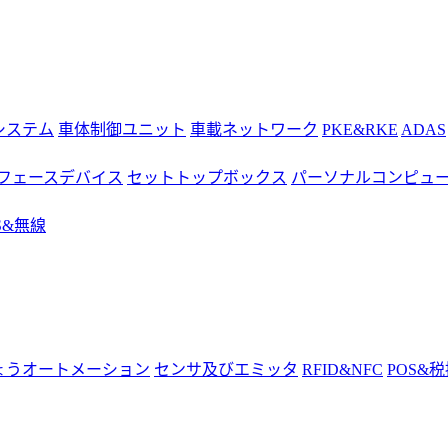
システム
車体制御ユニット
車載ネットワーク
PKE&RKE
ADAS
フェースデバイス
セットトップボックス
パーソナルコンピュ
S&無線
ょうオートメーション
センサ及びエミッタ
RFID&NFC
POS&