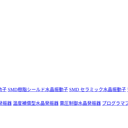
動子
SMD樹脂シールド水晶振動子
SMD セラミック水晶振動子
発振器
温度補償型水晶発振器
電圧制御水晶発振器
プログラマ