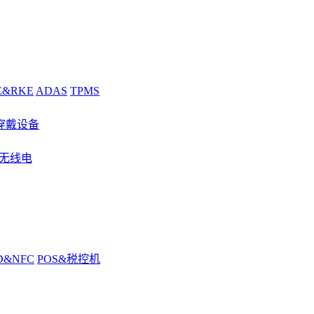
E&RKE
ADAS
TPMS
穿戴设备
&无线电
D&NFC
POS&税控机