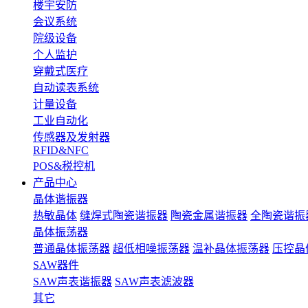
楼宇安防
会议系统
院级设备
个人监护
穿戴式医疗
自动读表系统
计量设备
工业自动化
传感器及发射器
RFID&NFC
POS&税控机
产品中心
晶体谐振器
热敏晶体
缝焊式陶瓷谐振器
陶瓷金属谐振器
全陶瓷谐振
晶体振荡器
普通晶体振荡器
超低相噪振荡器
温补晶体振荡器
压控晶
SAW器件
SAW声表谐振器
SAW声表滤波器
其它