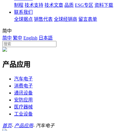
制程
技术支持
技术文章
品质
ESG专区
资料下载
联系我们
全球据点
销售代表
全球经销商
留言表单
简中
简中
繁中
English
日本語
产品应用
汽车电子
消费电子
通讯设备
安防应用
医疗器械
工业设备
首页
-
产品应用
-
汽车电子