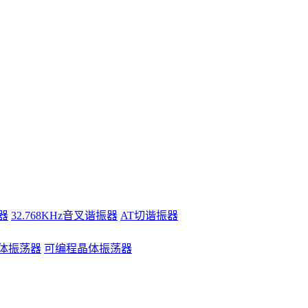
器
32.768KHz音叉谐振器
AT切谐振器
体振荡器
可编程晶体振荡器