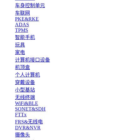
车身控制单元
车联网
PKE&RKE
ADAS
TPMS
智能手机
玩具
家电
计算机接口设备
机顶盒
个人计算机
穿戴设备
小型基站
无线终端
WiFi&BLE
SONET&SDH
FTTx
FRS&无线电
DVR&NVR
摄像头