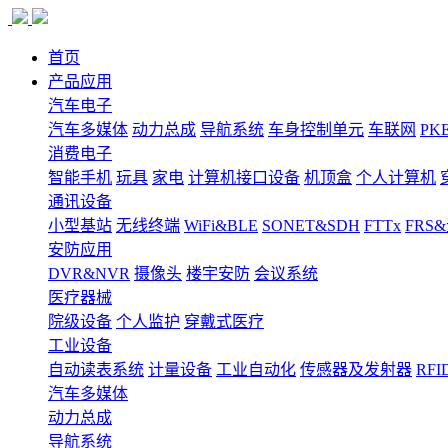
首页
产品应用
汽车电子
汽车多媒体
动力总成
导航系统
车身控制单元
车联网
PK
消费电子
智能手机
玩具
家电
计算机接口设备
机顶盒
个人计算机
通讯设备
小型基站
无线终端
WiFi&BLE
SONET&SDH
FTTx
FRS
安防应用
DVR&NVR
摄像头
楼宇安防
会议系统
医疗器械
院级设备
个人监护
穿戴式医疗
工业设备
自动读表系统
计量设备
工业自动化
传感器及发射器
RFI
汽车多媒体
动力总成
导航系统