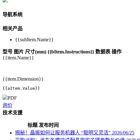
导航系统
相关产品
{{subItem.Name}}
型号
图片
尺寸(mm)
{{bItem.Instructions}}
数据表
操作
{{item.Name}}
{{item.Dimension}}
{{aItem.Value}}
PDF
询价
技术支援
标题
发布时间
揭秘！晶振如何让服务机器人 “聪明又灵活”
2026/06/25