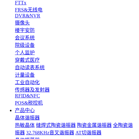
FTTx
FRS&无线电
DVR&NVR
摄像头
楼宇安防
会议系统
院级设备
个人监护
穿戴式医疗
自动读表系统
计量设备
工业自动化
传感器及发射器
RFID&NFC
POS&税控机
产品中心
晶体谐振器
热敏晶体
缝焊式陶瓷谐振器
陶瓷金属谐振器
全陶瓷谐
振器
32.768KHz音叉谐振器
AT切谐振器