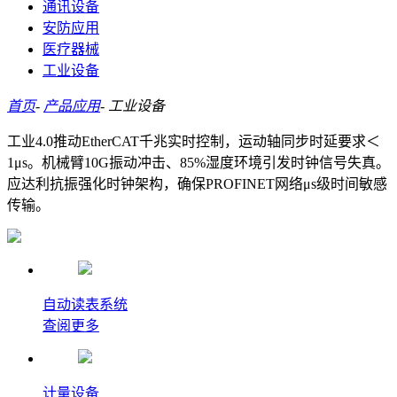
通讯设备
安防应用
医疗器械
工业设备
首页
-
产品应用
-
工业设备
工业4.0推动EtherCAT千兆实时控制，运动轴同步时延要求＜
1μs。机械臂10G振动冲击、85%湿度环境引发时钟信号失真。
应达利抗振强化时钟架构，确保PROFINET网络μs级时间敏感
传输。
自动读表系统
查阅更多
计量设备