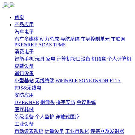
首页
产品应用
汽车电子
汽车多媒体
动力总成
导航系统
车身控制单元
车联网
PKE&RKE
ADAS
TPMS
消费电子
智能手机
玩具
家电
计算机接口设备
机顶盒
个人计算机
穿戴设备
通讯设备
小型基站
无线终端
WiFi&BLE
SONET&SDH
FTTx
FRS&无线电
安防应用
DVR&NVR
摄像头
楼宇安防
会议系统
医疗器械
院级设备
个人监护
穿戴式医疗
工业设备
自动读表系统
计量设备
工业自动化
传感器及发射器