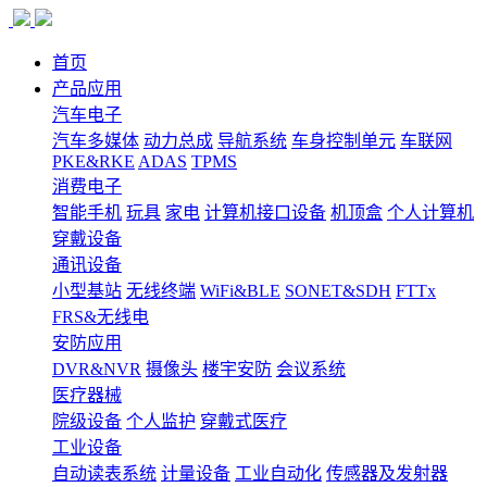
首页
产品应用
汽车电子
汽车多媒体
动力总成
导航系统
车身控制单元
车联网
PKE&RKE
ADAS
TPMS
消费电子
智能手机
玩具
家电
计算机接口设备
机顶盒
个人计算机
穿戴设备
通讯设备
小型基站
无线终端
WiFi&BLE
SONET&SDH
FTTx
FRS&无线电
安防应用
DVR&NVR
摄像头
楼宇安防
会议系统
医疗器械
院级设备
个人监护
穿戴式医疗
工业设备
自动读表系统
计量设备
工业自动化
传感器及发射器