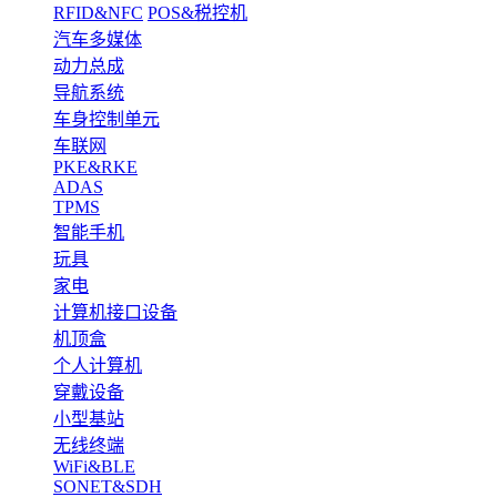
RFID&NFC
POS&税控机
汽车多媒体
动力总成
导航系统
车身控制单元
车联网
PKE&RKE
ADAS
TPMS
智能手机
玩具
家电
计算机接口设备
机顶盒
个人计算机
穿戴设备
小型基站
无线终端
WiFi&BLE
SONET&SDH