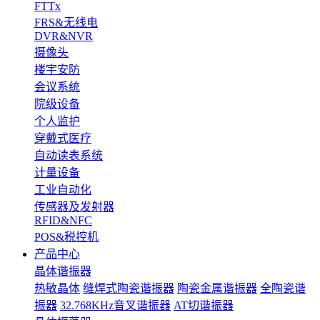
FTTx
FRS&无线电
DVR&NVR
摄像头
楼宇安防
会议系统
院级设备
个人监护
穿戴式医疗
自动读表系统
计量设备
工业自动化
传感器及发射器
RFID&NFC
POS&税控机
产品中心
晶体谐振器
热敏晶体
缝焊式陶瓷谐振器
陶瓷金属谐振器
全陶瓷谐
振器
32.768KHz音叉谐振器
AT切谐振器