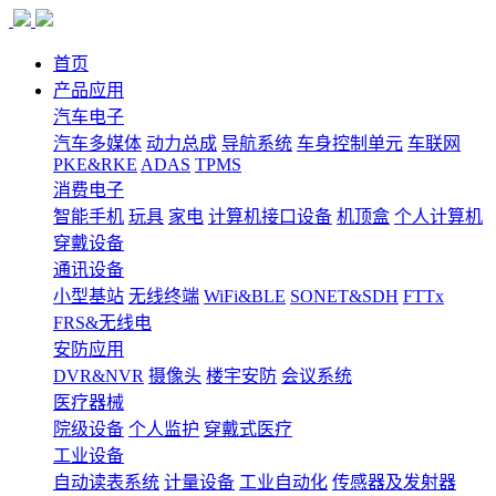
首页
产品应用
汽车电子
汽车多媒体
动力总成
导航系统
车身控制单元
车联网
PKE&RKE
ADAS
TPMS
消费电子
智能手机
玩具
家电
计算机接口设备
机顶盒
个人计算机
穿戴设备
通讯设备
小型基站
无线终端
WiFi&BLE
SONET&SDH
FTTx
FRS&无线电
安防应用
DVR&NVR
摄像头
楼宇安防
会议系统
医疗器械
院级设备
个人监护
穿戴式医疗
工业设备
自动读表系统
计量设备
工业自动化
传感器及发射器