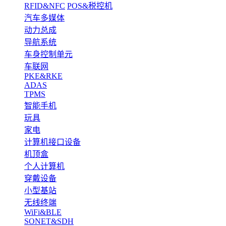
RFID&NFC
POS&税控机
汽车多媒体
动力总成
导航系统
车身控制单元
车联网
PKE&RKE
ADAS
TPMS
智能手机
玩具
家电
计算机接口设备
机顶盒
个人计算机
穿戴设备
小型基站
无线终端
WiFi&BLE
SONET&SDH