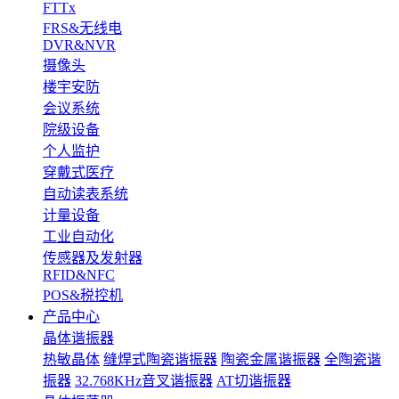
FTTx
FRS&无线电
DVR&NVR
摄像头
楼宇安防
会议系统
院级设备
个人监护
穿戴式医疗
自动读表系统
计量设备
工业自动化
传感器及发射器
RFID&NFC
POS&税控机
产品中心
晶体谐振器
热敏晶体
缝焊式陶瓷谐振器
陶瓷金属谐振器
全陶瓷谐
振器
32.768KHz音叉谐振器
AT切谐振器