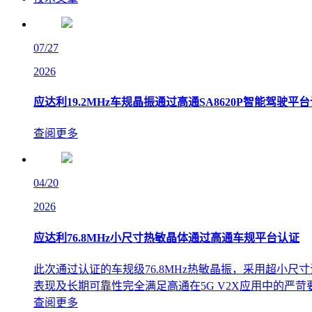
07/27
2026
应达利19.2MHz车规晶振通过高通SA8620P智能驾驶平
查阅更多
04/20
2026
应达利76.8MHz小尺寸热敏晶体通过高通车规平台认证
此次通过认证的车规级76.8MHz热敏晶振，采用超小
表现及长期可靠性完全满足高通在5G V2X应用中的严苛
查阅更多