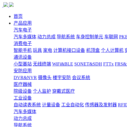
首页
产品应用
汽车电子
汽车多媒体
动力总成
导航系统
车身控制单元
车联网
PK
消费电子
智能手机
玩具
家电
计算机接口设备
机顶盒
个人计算机
通讯设备
小型基站
无线终端
WiFi&BLE
SONET&SDH
FTTx
FRS
安防应用
DVR&NVR
摄像头
楼宇安防
会议系统
医疗器械
院级设备
个人监护
穿戴式医疗
工业设备
自动读表系统
计量设备
工业自动化
传感器及发射器
RFI
汽车多媒体
动力总成
导航系统