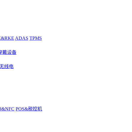
E&RKE
ADAS
TPMS
穿戴设备
&无线电
D&NFC
POS&税控机