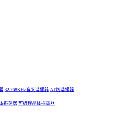
器
32.768KHz音叉谐振器
AT切谐振器
体振荡器
可编程晶体振荡器