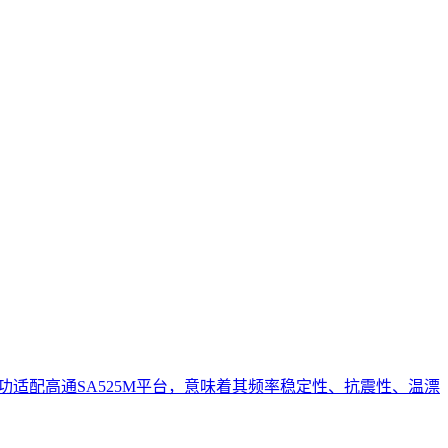
功适配高通SA525M平台，意味着其频率稳定性、抗震性、温漂