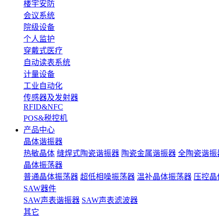
楼宇安防
会议系统
院级设备
个人监护
穿戴式医疗
自动读表系统
计量设备
工业自动化
传感器及发射器
RFID&NFC
POS&税控机
产品中心
晶体谐振器
热敏晶体
缝焊式陶瓷谐振器
陶瓷金属谐振器
全陶瓷谐振
晶体振荡器
普通晶体振荡器
超低相噪振荡器
温补晶体振荡器
压控晶
SAW器件
SAW声表谐振器
SAW声表滤波器
其它