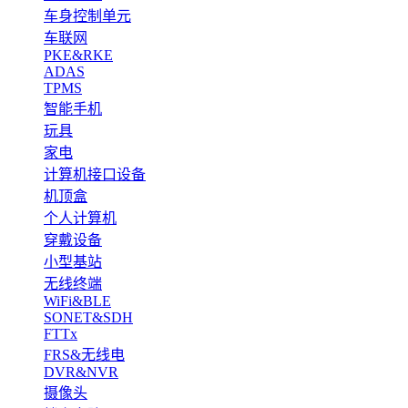
车身控制单元
车联网
PKE&RKE
ADAS
TPMS
智能手机
玩具
家电
计算机接口设备
机顶盒
个人计算机
穿戴设备
小型基站
无线终端
WiFi&BLE
SONET&SDH
FTTx
FRS&无线电
DVR&NVR
摄像头