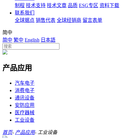
制程
技术支持
技术文章
品质
ESG专区
资料下载
联系我们
全球据点
销售代表
全球经销商
留言表单
简中
简中
繁中
English
日本語
产品应用
汽车电子
消费电子
通讯设备
安防应用
医疗器械
工业设备
首页
-
产品应用
-
工业设备