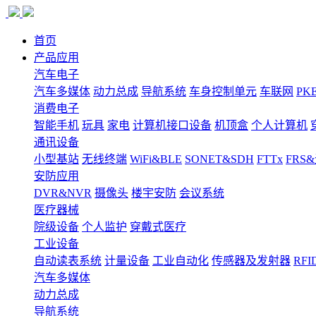
首页
产品应用
汽车电子
汽车多媒体
动力总成
导航系统
车身控制单元
车联网
PK
消费电子
智能手机
玩具
家电
计算机接口设备
机顶盒
个人计算机
通讯设备
小型基站
无线终端
WiFi&BLE
SONET&SDH
FTTx
FRS
安防应用
DVR&NVR
摄像头
楼宇安防
会议系统
医疗器械
院级设备
个人监护
穿戴式医疗
工业设备
自动读表系统
计量设备
工业自动化
传感器及发射器
RFI
汽车多媒体
动力总成
导航系统