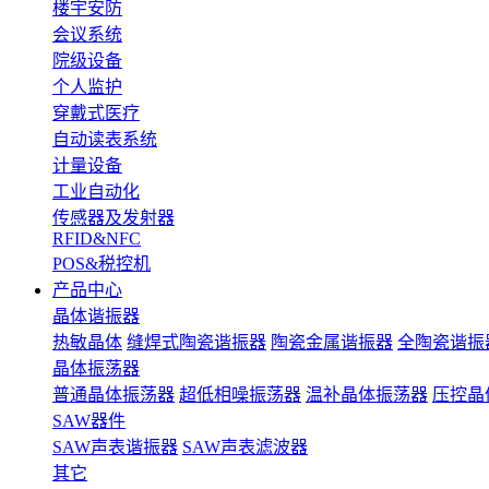
楼宇安防
会议系统
院级设备
个人监护
穿戴式医疗
自动读表系统
计量设备
工业自动化
传感器及发射器
RFID&NFC
POS&税控机
产品中心
晶体谐振器
热敏晶体
缝焊式陶瓷谐振器
陶瓷金属谐振器
全陶瓷谐振
晶体振荡器
普通晶体振荡器
超低相噪振荡器
温补晶体振荡器
压控晶
SAW器件
SAW声表谐振器
SAW声表滤波器
其它