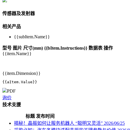
传感器及发射器
相关产品
{{subItem.Name}}
型号
图片
尺寸(mm)
{{bItem.Instructions}}
数据表
操作
{{item.Name}}
{{item.Dimension}}
{{aItem.Value}}
PDF
询价
技术支援
标题
发布时间
揭秘！晶振如何让服务机器人 “聪明又灵活”
2026/06/25