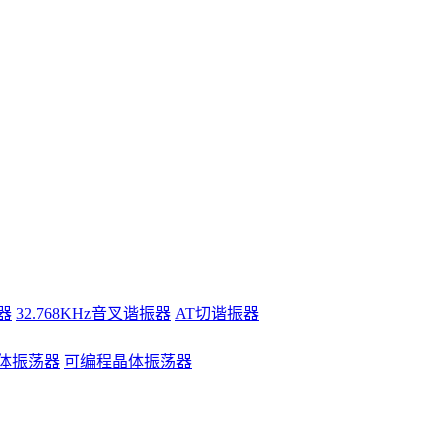
器
32.768KHz音叉谐振器
AT切谐振器
体振荡器
可编程晶体振荡器