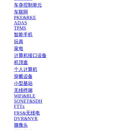
车身控制单元
车联网
PKE&RKE
ADAS
TPMS
智能手机
玩具
家电
计算机接口设备
机顶盒
个人计算机
穿戴设备
小型基站
无线终端
WiFi&BLE
SONET&SDH
FTTx
FRS&无线电
DVR&NVR
摄像头