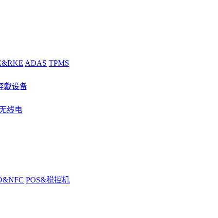
E&RKE
ADAS
TPMS
穿戴设备
&无线电
D&NFC
POS&税控机