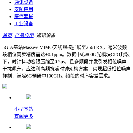
通讯设备
安防应用
医疗器械
工业设备
首页
-
产品应用
-
通讯设备
5G-A基站Massive MIMO天线规模扩展至256TRX，毫米波频
段相位同步精度需达±0.1ppm。数据中心800G光模块CPO封装
下，时钟抖动容限压缩至0.5ps，且多频段并发引发相位噪声
干扰飙升。应达利高频抗噪时钟架构方案，实现超低相位噪声
抑制，满足6G预研中100GHz+频段的时序容差需求。
小型基站
查阅更多