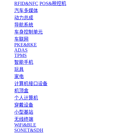
RFID&NFC
POS&税控机
汽车多媒体
动力总成
导航系统
车身控制单元
车联网
PKE&RKE
ADAS
TPMS
智能手机
玩具
家电
计算机接口设备
机顶盒
个人计算机
穿戴设备
小型基站
无线终端
WiFi&BLE
SONET&SDH