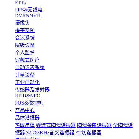
FTTx
FRS&无线电
DVR&NVR
摄像头
楼宇安防
会议系统
院级设备
个人监护
穿戴式医疗
自动读表系统
计量设备
工业自动化
传感器及发射器
RFID&NFC
POS&税控机
产品中心
晶体谐振器
热敏晶体
缝焊式陶瓷谐振器
陶瓷金属谐振器
全陶瓷谐
振器
32.768KHz音叉谐振器
AT切谐振器