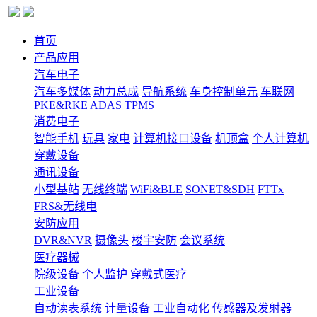
首页
产品应用
汽车电子
汽车多媒体
动力总成
导航系统
车身控制单元
车联网
PKE&RKE
ADAS
TPMS
消费电子
智能手机
玩具
家电
计算机接口设备
机顶盒
个人计算机
穿戴设备
通讯设备
小型基站
无线终端
WiFi&BLE
SONET&SDH
FTTx
FRS&无线电
安防应用
DVR&NVR
摄像头
楼宇安防
会议系统
医疗器械
院级设备
个人监护
穿戴式医疗
工业设备
自动读表系统
计量设备
工业自动化
传感器及发射器