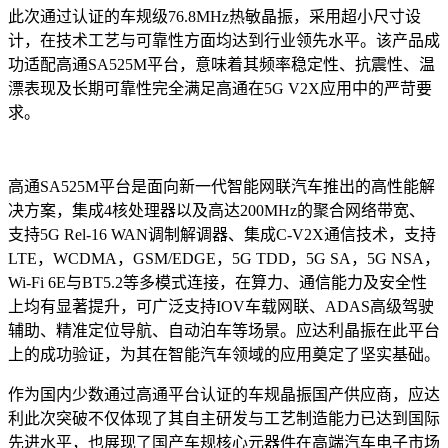
此次通过认证的车规级76.8MHz热敏晶振，采用超小尺寸设
计，在技术工艺与可靠性方面均达到行业领先水平。该产品成
功适配高通SA525M平台，意味着其频率稳定性、抗震性、温
漂表现及长期可靠性完全满足高通在5G V2X应用中的严苛要
求。
高通SA525M平台是面向新一代智能网联汽车推出的高性能解
决方案，集成4核处理器以及高达200MHz的聚合网络带宽、
支持5G Rel-16 WAN调制解调器、集成C-V2X通信技术，支持
LTE，WCDMA，GSM/EDGE，5G TDD，5G SA，5G NSA，
Wi-Fi 6E与BT5.2等多模式连接，在算力、通信能力及安全性
上均有显著提升，可广泛支持IOV车载网联、ADAS高级驾驶
辅助、精准定位导航、自动泊车等场景。应达利晶振在此平台
上的成功验证，为其在智能汽车领域的应用奠定了坚实基础。
作为国内少数通过高通平台认证的车规晶振国产供应商，应达
利此次突破不仅体现了其自主研发与工艺制造能力已达到国际
先进水平，也展现了国产车规核心元器件在高端汽车电子市场