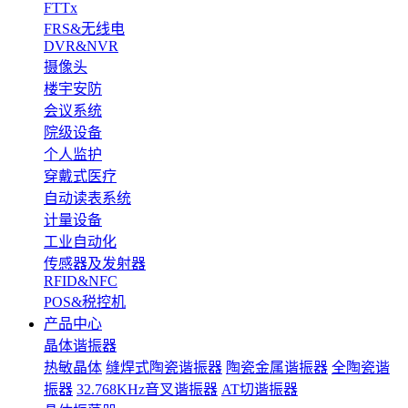
FTTx
FRS&无线电
DVR&NVR
摄像头
楼宇安防
会议系统
院级设备
个人监护
穿戴式医疗
自动读表系统
计量设备
工业自动化
传感器及发射器
RFID&NFC
POS&税控机
产品中心
晶体谐振器
热敏晶体
缝焊式陶瓷谐振器
陶瓷金属谐振器
全陶瓷谐
振器
32.768KHz音叉谐振器
AT切谐振器