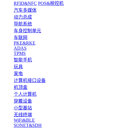
RFID&NFC
POS&税控机
汽车多媒体
动力总成
导航系统
车身控制单元
车联网
PKE&RKE
ADAS
TPMS
智能手机
玩具
家电
计算机接口设备
机顶盒
个人计算机
穿戴设备
小型基站
无线终端
WiFi&BLE
SONET&SDH