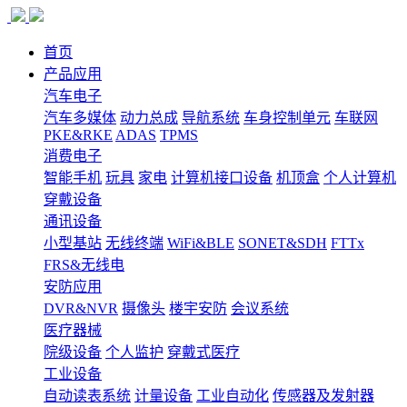
首页
产品应用
汽车电子
汽车多媒体
动力总成
导航系统
车身控制单元
车联网
PKE&RKE
ADAS
TPMS
消费电子
智能手机
玩具
家电
计算机接口设备
机顶盒
个人计算机
穿戴设备
通讯设备
小型基站
无线终端
WiFi&BLE
SONET&SDH
FTTx
FRS&无线电
安防应用
DVR&NVR
摄像头
楼宇安防
会议系统
医疗器械
院级设备
个人监护
穿戴式医疗
工业设备
自动读表系统
计量设备
工业自动化
传感器及发射器