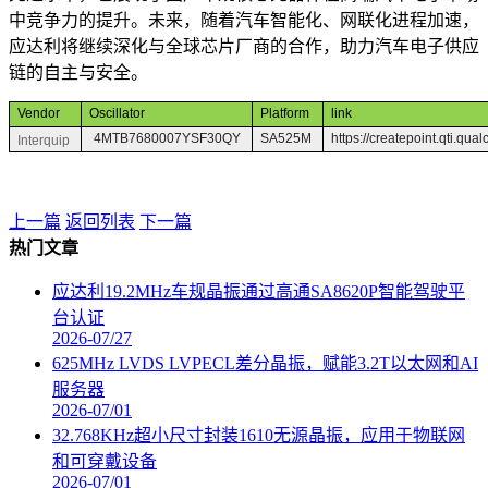
中竞争力的提升。未来，随着汽车智能化、网联化进程加速，
应达利将继续深化与全球芯片厂商的合作，助力汽车电子供应
链的自主与安全。
Vendor
Oscillator
Platform
link
4MTB7680007YSF30QY
SA525M
https://createpoint.qti.
Interquip
上一篇
返回列表
下一篇
热门文章
应达利19.2MHz车规晶振通过高通SA8620P智能驾驶平
台认证
2026-07/27
625MHz LVDS LVPECL差分晶振，赋能3.2T以太网和AI
服务器
2026-07/01
32.768KHz超小尺寸封装1610无源晶振，应用于物联网
和可穿戴设备
2026-07/01