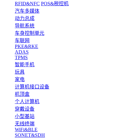
RFID&NFC
POS&税控机
汽车多媒体
动力总成
导航系统
车身控制单元
车联网
PKE&RKE
ADAS
TPMS
智能手机
玩具
家电
计算机接口设备
机顶盒
个人计算机
穿戴设备
小型基站
无线终端
WiFi&BLE
SONET&SDH