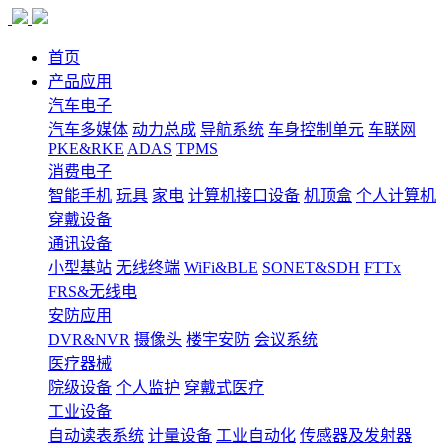
首页
产品应用
汽车电子
汽车多媒体
动力总成
导航系统
车身控制单元
车联网
PKE&RKE
ADAS
TPMS
消费电子
智能手机
玩具
家电
计算机接口设备
机顶盒
个人计算机
穿戴设备
通讯设备
小型基站
无线终端
WiFi&BLE
SONET&SDH
FTTx
FRS&无线电
安防应用
DVR&NVR
摄像头
楼宇安防
会议系统
医疗器械
院级设备
个人监护
穿戴式医疗
工业设备
自动读表系统
计量设备
工业自动化
传感器及发射器