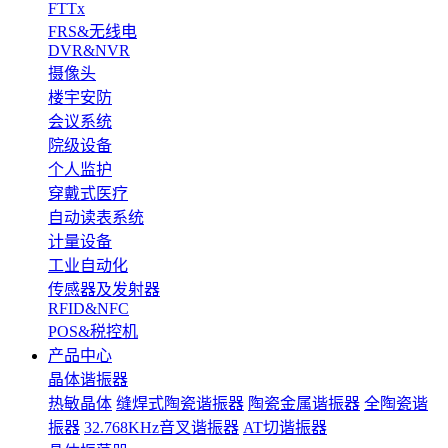
FTTx
FRS&无线电
DVR&NVR
摄像头
楼宇安防
会议系统
院级设备
个人监护
穿戴式医疗
自动读表系统
计量设备
工业自动化
传感器及发射器
RFID&NFC
POS&税控机
产品中心
晶体谐振器
热敏晶体
缝焊式陶瓷谐振器
陶瓷金属谐振器
全陶瓷谐
振器
32.768KHz音叉谐振器
AT切谐振器