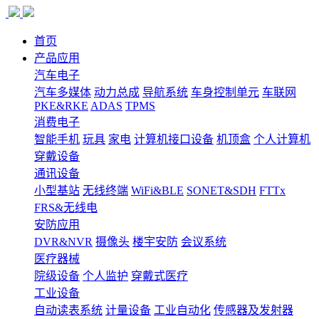
首页
产品应用
汽车电子
汽车多媒体
动力总成
导航系统
车身控制单元
车联网
PKE&RKE
ADAS
TPMS
消费电子
智能手机
玩具
家电
计算机接口设备
机顶盒
个人计算机
穿戴设备
通讯设备
小型基站
无线终端
WiFi&BLE
SONET&SDH
FTTx
FRS&无线电
安防应用
DVR&NVR
摄像头
楼宇安防
会议系统
医疗器械
院级设备
个人监护
穿戴式医疗
工业设备
自动读表系统
计量设备
工业自动化
传感器及发射器