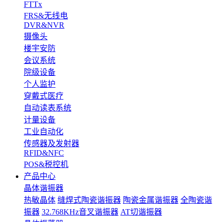
FTTx
FRS&无线电
DVR&NVR
摄像头
楼宇安防
会议系统
院级设备
个人监护
穿戴式医疗
自动读表系统
计量设备
工业自动化
传感器及发射器
RFID&NFC
POS&税控机
产品中心
晶体谐振器
热敏晶体
缝焊式陶瓷谐振器
陶瓷金属谐振器
全陶瓷谐
振器
32.768KHz音叉谐振器
AT切谐振器