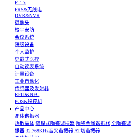
FTTx
FRS&无线电
DVR&NVR
摄像头
楼宇安防
会议系统
院级设备
个人监护
穿戴式医疗
自动读表系统
计量设备
工业自动化
传感器及发射器
RFID&NFC
POS&税控机
产品中心
晶体谐振器
热敏晶体
缝焊式陶瓷谐振器
陶瓷金属谐振器
全陶瓷谐
振器
32.768KHz音叉谐振器
AT切谐振器