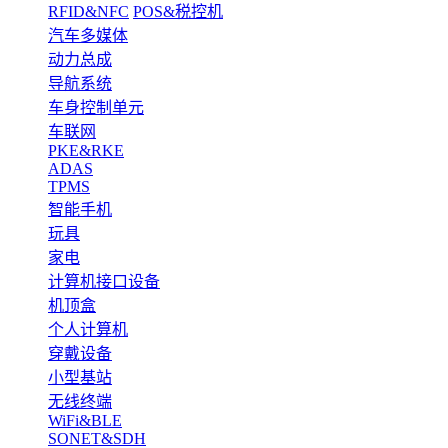
RFID&NFC
POS&税控机
汽车多媒体
动力总成
导航系统
车身控制单元
车联网
PKE&RKE
ADAS
TPMS
智能手机
玩具
家电
计算机接口设备
机顶盒
个人计算机
穿戴设备
小型基站
无线终端
WiFi&BLE
SONET&SDH