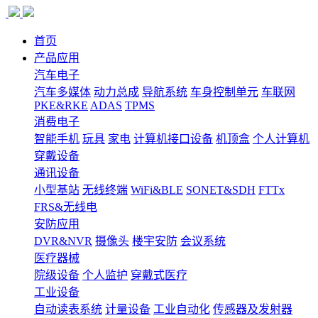
首页
产品应用
汽车电子
汽车多媒体
动力总成
导航系统
车身控制单元
车联网
PKE&RKE
ADAS
TPMS
消费电子
智能手机
玩具
家电
计算机接口设备
机顶盒
个人计算机
穿戴设备
通讯设备
小型基站
无线终端
WiFi&BLE
SONET&SDH
FTTx
FRS&无线电
安防应用
DVR&NVR
摄像头
楼宇安防
会议系统
医疗器械
院级设备
个人监护
穿戴式医疗
工业设备
自动读表系统
计量设备
工业自动化
传感器及发射器