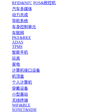
RFID&NFC
POS&税控机
汽车多媒体
动力总成
导航系统
车身控制单元
车联网
PKE&RKE
ADAS
TPMS
智能手机
玩具
家电
计算机接口设备
机顶盒
个人计算机
穿戴设备
小型基站
无线终端
WiFi&BLE
SONET&SDH