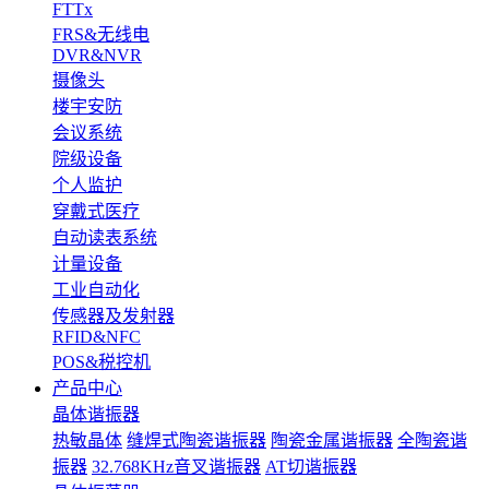
FTTx
FRS&无线电
DVR&NVR
摄像头
楼宇安防
会议系统
院级设备
个人监护
穿戴式医疗
自动读表系统
计量设备
工业自动化
传感器及发射器
RFID&NFC
POS&税控机
产品中心
晶体谐振器
热敏晶体
缝焊式陶瓷谐振器
陶瓷金属谐振器
全陶瓷谐
振器
32.768KHz音叉谐振器
AT切谐振器