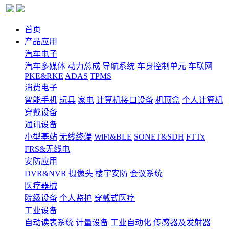
首页
产品应用
汽车电子
汽车多媒体
动力总成
导航系统
车身控制单元
车联网
PKE&RKE
ADAS
TPMS
消费电子
智能手机
玩具
家电
计算机接口设备
机顶盒
个人计算机
穿戴设备
通讯设备
小型基站
无线终端
WiFi&BLE
SONET&SDH
FTTx
FRS&无线电
安防应用
DVR&NVR
摄像头
楼宇安防
会议系统
医疗器械
院级设备
个人监护
穿戴式医疗
工业设备
自动读表系统
计量设备
工业自动化
传感器及发射器