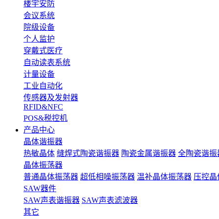
楼宇安防
会议系统
院级设备
个人监护
穿戴式医疗
自动读表系统
计量设备
工业自动化
传感器及发射器
RFID&NFC
POS&税控机
产品中心
晶体谐振器
热敏晶体
缝焊式陶瓷谐振器
陶瓷金属谐振器
全陶瓷谐振
晶体振荡器
普通晶体振荡器
超低相噪振荡器
温补晶体振荡器
压控晶
SAW器件
SAW声表谐振器
SAW声表滤波器
其它