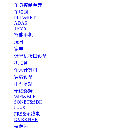
车身控制单元
车联网
PKE&RKE
ADAS
TPMS
智能手机
玩具
家电
计算机接口设备
机顶盒
个人计算机
穿戴设备
小型基站
无线终端
WiFi&BLE
SONET&SDH
FTTx
FRS&无线电
DVR&NVR
摄像头