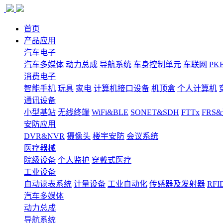
首页
产品应用
汽车电子
汽车多媒体
动力总成
导航系统
车身控制单元
车联网
PK
消费电子
智能手机
玩具
家电
计算机接口设备
机顶盒
个人计算机
通讯设备
小型基站
无线终端
WiFi&BLE
SONET&SDH
FTTx
FRS
安防应用
DVR&NVR
摄像头
楼宇安防
会议系统
医疗器械
院级设备
个人监护
穿戴式医疗
工业设备
自动读表系统
计量设备
工业自动化
传感器及发射器
RFI
汽车多媒体
动力总成
导航系统