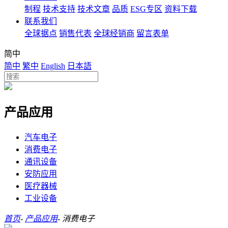
制程
技术支持
技术文章
品质
ESG专区
资料下载
联系我们
全球据点
销售代表
全球经销商
留言表单
简中
简中
繁中
English
日本語
产品应用
汽车电子
消费电子
通讯设备
安防应用
医疗器械
工业设备
首页
-
产品应用
-
消费电子