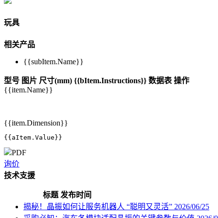
玩具
相关产品
{{subItem.Name}}
型号
图片
尺寸(mm)
{{bItem.Instructions}}
数据表
操作
{{item.Name}}
{{item.Dimension}}
{{aItem.Value}}
PDF
询价
技术支援
标题
发布时间
揭秘！晶振如何让服务机器人 “聪明又灵活”
2026/06/25