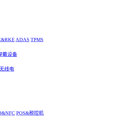
E&RKE
ADAS
TPMS
穿戴设备
&无线电
D&NFC
POS&税控机