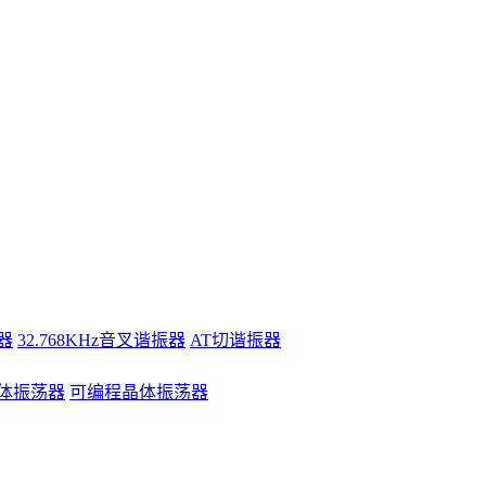
器
32.768KHz音叉谐振器
AT切谐振器
体振荡器
可编程晶体振荡器