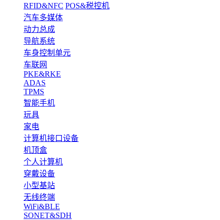
RFID&NFC
POS&税控机
汽车多媒体
动力总成
导航系统
车身控制单元
车联网
PKE&RKE
ADAS
TPMS
智能手机
玩具
家电
计算机接口设备
机顶盒
个人计算机
穿戴设备
小型基站
无线终端
WiFi&BLE
SONET&SDH