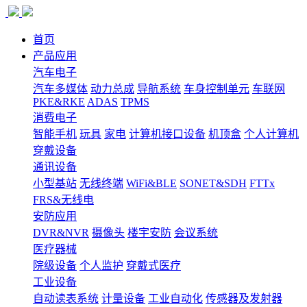
首页
产品应用
汽车电子
汽车多媒体
动力总成
导航系统
车身控制单元
车联网
PKE&RKE
ADAS
TPMS
消费电子
智能手机
玩具
家电
计算机接口设备
机顶盒
个人计算机
穿戴设备
通讯设备
小型基站
无线终端
WiFi&BLE
SONET&SDH
FTTx
FRS&无线电
安防应用
DVR&NVR
摄像头
楼宇安防
会议系统
医疗器械
院级设备
个人监护
穿戴式医疗
工业设备
自动读表系统
计量设备
工业自动化
传感器及发射器