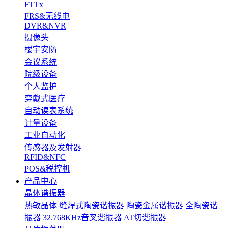
FTTx
FRS&无线电
DVR&NVR
摄像头
楼宇安防
会议系统
院级设备
个人监护
穿戴式医疗
自动读表系统
计量设备
工业自动化
传感器及发射器
RFID&NFC
POS&税控机
产品中心
晶体谐振器
热敏晶体
缝焊式陶瓷谐振器
陶瓷金属谐振器
全陶瓷谐
振器
32.768KHz音叉谐振器
AT切谐振器