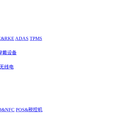
E&RKE
ADAS
TPMS
穿戴设备
&无线电
D&NFC
POS&税控机