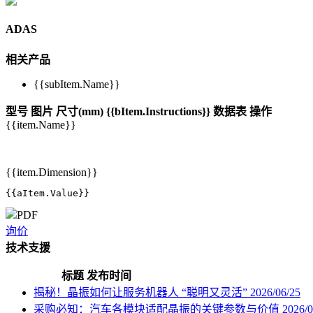
ADAS
相关产品
{{subItem.Name}}
型号
图片
尺寸(mm)
{{bItem.Instructions}}
数据表
操作
{{item.Name}}
{{item.Dimension}}
{{aItem.Value}}
PDF
询价
技术支援
标题
发布时间
揭秘！晶振如何让服务机器人 “聪明又灵活”
2026/06/25
采购必知：汽车各模块适配晶振的关键参数与价值
2026/0