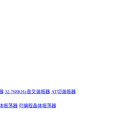
器
32.768KHz音叉谐振器
AT切谐振器
体振荡器
可编程晶体振荡器