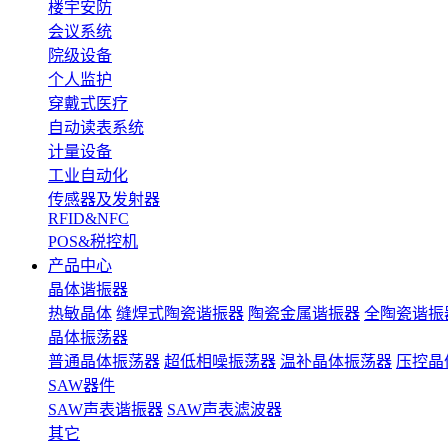
楼宇安防
会议系统
院级设备
个人监护
穿戴式医疗
自动读表系统
计量设备
工业自动化
传感器及发射器
RFID&NFC
POS&税控机
产品中心
晶体谐振器
热敏晶体
缝焊式陶瓷谐振器
陶瓷金属谐振器
全陶瓷谐振
晶体振荡器
普通晶体振荡器
超低相噪振荡器
温补晶体振荡器
压控晶
SAW器件
SAW声表谐振器
SAW声表滤波器
其它