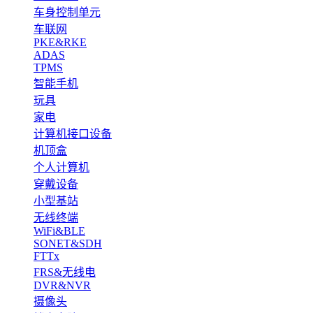
车身控制单元
车联网
PKE&RKE
ADAS
TPMS
智能手机
玩具
家电
计算机接口设备
机顶盒
个人计算机
穿戴设备
小型基站
无线终端
WiFi&BLE
SONET&SDH
FTTx
FRS&无线电
DVR&NVR
摄像头