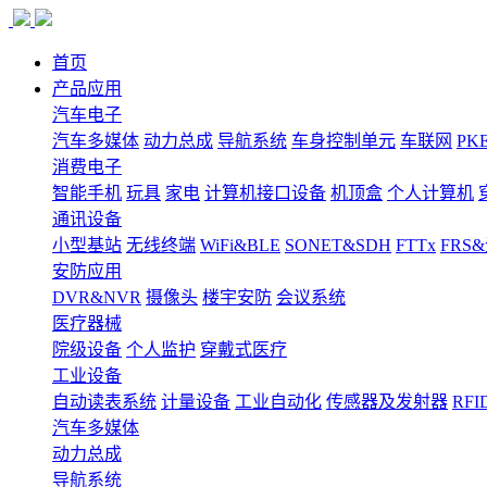
首页
产品应用
汽车电子
汽车多媒体
动力总成
导航系统
车身控制单元
车联网
PK
消费电子
智能手机
玩具
家电
计算机接口设备
机顶盒
个人计算机
通讯设备
小型基站
无线终端
WiFi&BLE
SONET&SDH
FTTx
FRS
安防应用
DVR&NVR
摄像头
楼宇安防
会议系统
医疗器械
院级设备
个人监护
穿戴式医疗
工业设备
自动读表系统
计量设备
工业自动化
传感器及发射器
RFI
汽车多媒体
动力总成
导航系统