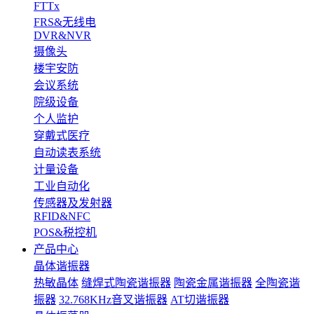
FTTx
FRS&无线电
DVR&NVR
摄像头
楼宇安防
会议系统
院级设备
个人监护
穿戴式医疗
自动读表系统
计量设备
工业自动化
传感器及发射器
RFID&NFC
POS&税控机
产品中心
晶体谐振器
热敏晶体
缝焊式陶瓷谐振器
陶瓷金属谐振器
全陶瓷谐
振器
32.768KHz音叉谐振器
AT切谐振器