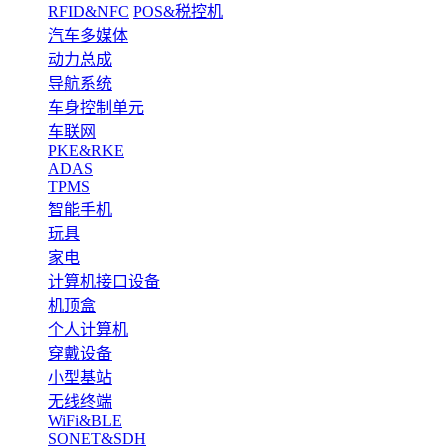
RFID&NFC
POS&税控机
汽车多媒体
动力总成
导航系统
车身控制单元
车联网
PKE&RKE
ADAS
TPMS
智能手机
玩具
家电
计算机接口设备
机顶盒
个人计算机
穿戴设备
小型基站
无线终端
WiFi&BLE
SONET&SDH