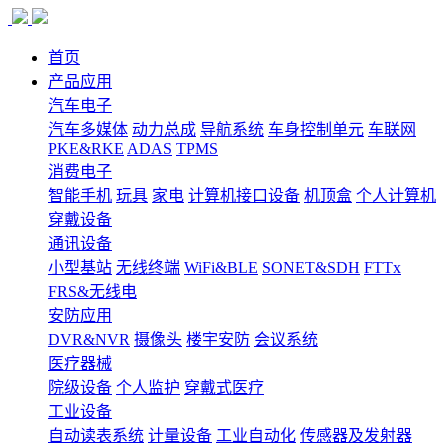
首页
产品应用
汽车电子
汽车多媒体
动力总成
导航系统
车身控制单元
车联网
PKE&RKE
ADAS
TPMS
消费电子
智能手机
玩具
家电
计算机接口设备
机顶盒
个人计算机
穿戴设备
通讯设备
小型基站
无线终端
WiFi&BLE
SONET&SDH
FTTx
FRS&无线电
安防应用
DVR&NVR
摄像头
楼宇安防
会议系统
医疗器械
院级设备
个人监护
穿戴式医疗
工业设备
自动读表系统
计量设备
工业自动化
传感器及发射器