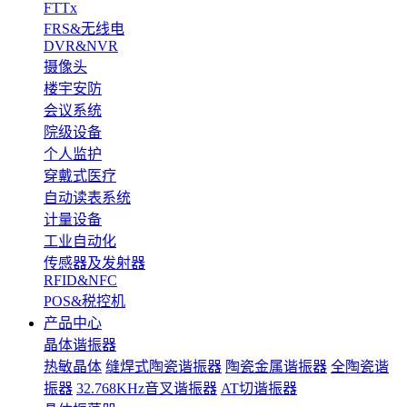
FTTx
FRS&无线电
DVR&NVR
摄像头
楼宇安防
会议系统
院级设备
个人监护
穿戴式医疗
自动读表系统
计量设备
工业自动化
传感器及发射器
RFID&NFC
POS&税控机
产品中心
晶体谐振器
热敏晶体
缝焊式陶瓷谐振器
陶瓷金属谐振器
全陶瓷谐
振器
32.768KHz音叉谐振器
AT切谐振器