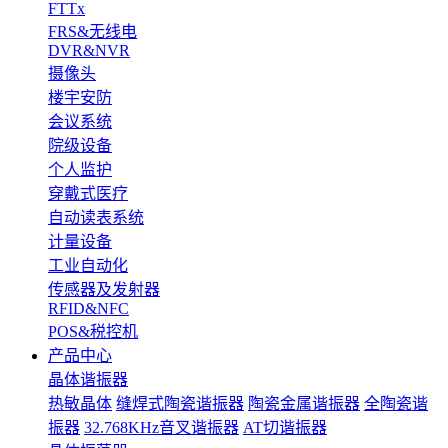
FTTx
FRS&无线电
DVR&NVR
摄像头
楼宇安防
会议系统
院级设备
个人监护
穿戴式医疗
自动读表系统
计量设备
工业自动化
传感器及发射器
RFID&NFC
POS&税控机
产品中心
晶体谐振器
热敏晶体
缝焊式陶瓷谐振器
陶瓷金属谐振器
全陶瓷谐
振器
32.768KHz音叉谐振器
AT切谐振器