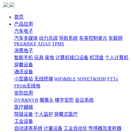
首页
产品应用
汽车电子
汽车多媒体
动力总成
导航系统
车身控制单元
车联网
PKE&RKE
ADAS
TPMS
消费电子
智能手机
玩具
家电
计算机接口设备
机顶盒
个人计算机
穿戴设备
通讯设备
小型基站
无线终端
WiFi&BLE
SONET&SDH
FTTx
FRS&无线电
安防应用
DVR&NVR
摄像头
楼宇安防
会议系统
医疗器械
院级设备
个人监护
穿戴式医疗
工业设备
自动读表系统
计量设备
工业自动化
传感器及发射器