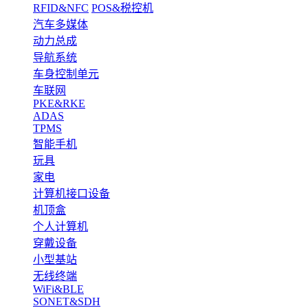
RFID&NFC
POS&税控机
汽车多媒体
动力总成
导航系统
车身控制单元
车联网
PKE&RKE
ADAS
TPMS
智能手机
玩具
家电
计算机接口设备
机顶盒
个人计算机
穿戴设备
小型基站
无线终端
WiFi&BLE
SONET&SDH