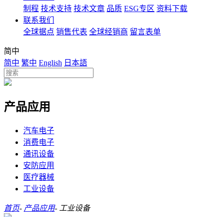
制程
技术支持
技术文章
品质
ESG专区
资料下载
联系我们
全球据点
销售代表
全球经销商
留言表单
简中
简中
繁中
English
日本語
产品应用
汽车电子
消费电子
通讯设备
安防应用
医疗器械
工业设备
首页
-
产品应用
-
工业设备