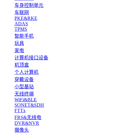
车身控制单元
车联网
PKE&RKE
ADAS
TPMS
智能手机
玩具
家电
计算机接口设备
机顶盒
个人计算机
穿戴设备
小型基站
无线终端
WiFi&BLE
SONET&SDH
FTTx
FRS&无线电
DVR&NVR
摄像头