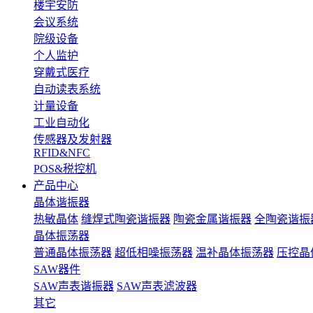
楼宇安防
会议系统
院级设备
个人监护
穿戴式医疗
自动读表系统
计量设备
工业自动化
传感器及发射器
RFID&NFC
POS&税控机
产品中心
晶体谐振器
热敏晶体
缝焊式陶瓷谐振器
陶瓷金属谐振器
全陶瓷谐振
晶体振荡器
普通晶体振荡器
超低相噪振荡器
温补晶体振荡器
压控晶
SAW器件
SAW声表谐振器
SAW声表滤波器
其它