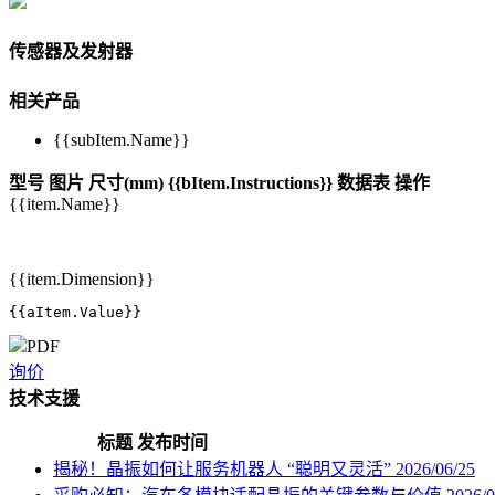
传感器及发射器
相关产品
{{subItem.Name}}
型号
图片
尺寸(mm)
{{bItem.Instructions}}
数据表
操作
{{item.Name}}
{{item.Dimension}}
{{aItem.Value}}
PDF
询价
技术支援
标题
发布时间
揭秘！晶振如何让服务机器人 “聪明又灵活”
2026/06/25