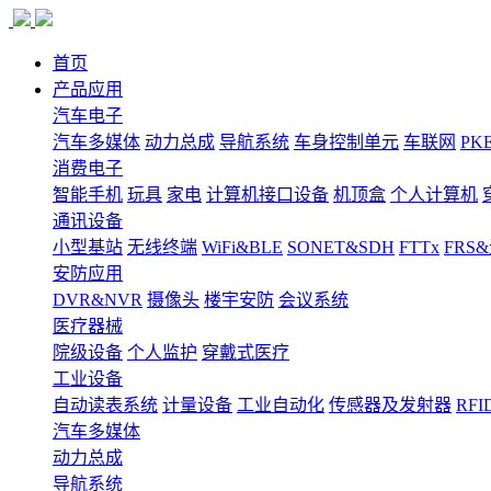
首页
产品应用
汽车电子
汽车多媒体
动力总成
导航系统
车身控制单元
车联网
PK
消费电子
智能手机
玩具
家电
计算机接口设备
机顶盒
个人计算机
通讯设备
小型基站
无线终端
WiFi&BLE
SONET&SDH
FTTx
FRS
安防应用
DVR&NVR
摄像头
楼宇安防
会议系统
医疗器械
院级设备
个人监护
穿戴式医疗
工业设备
自动读表系统
计量设备
工业自动化
传感器及发射器
RFI
汽车多媒体
动力总成
导航系统