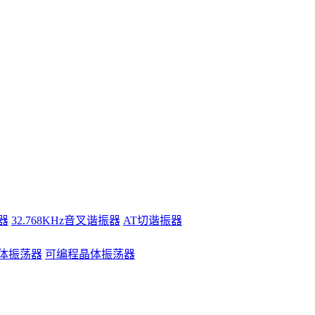
器
32.768KHz音叉谐振器
AT切谐振器
体振荡器
可编程晶体振荡器