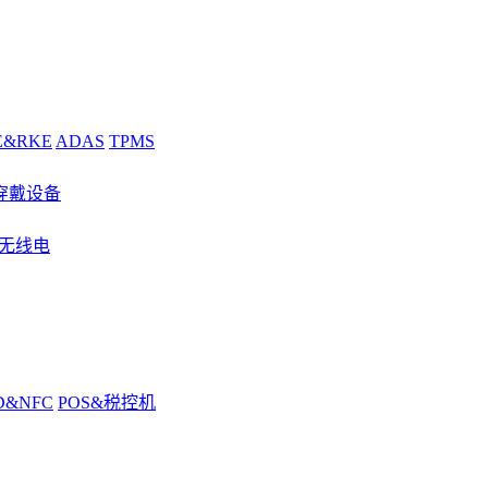
E&RKE
ADAS
TPMS
穿戴设备
&无线电
D&NFC
POS&税控机