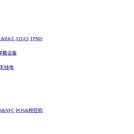
E&RKE
ADAS
TPMS
穿戴设备
&无线电
D&NFC
POS&税控机