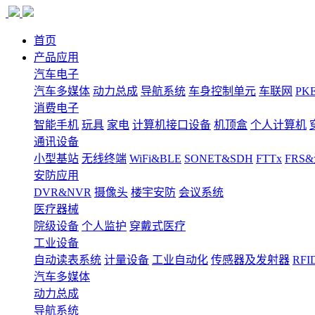
首页
产品应用
汽车电子
汽车多媒体
动力总成
导航系统
车身控制单元
车联网
PK
消费电子
智能手机
玩具
家电
计算机接口设备
机顶盒
个人计算机
通讯设备
小型基站
无线终端
WiFi&BLE
SONET&SDH
FTTx
FRS
安防应用
DVR&NVR
摄像头
楼宇安防
会议系统
医疗器械
院级设备
个人监护
穿戴式医疗
工业设备
自动读表系统
计量设备
工业自动化
传感器及发射器
RFI
汽车多媒体
动力总成
导航系统