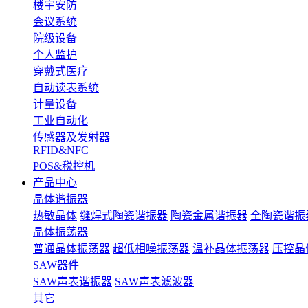
楼宇安防
会议系统
院级设备
个人监护
穿戴式医疗
自动读表系统
计量设备
工业自动化
传感器及发射器
RFID&NFC
POS&税控机
产品中心
晶体谐振器
热敏晶体
缝焊式陶瓷谐振器
陶瓷金属谐振器
全陶瓷谐振
晶体振荡器
普通晶体振荡器
超低相噪振荡器
温补晶体振荡器
压控晶
SAW器件
SAW声表谐振器
SAW声表滤波器
其它