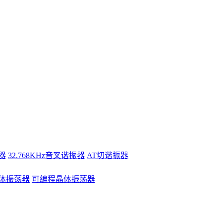
器
32.768KHz音叉谐振器
AT切谐振器
体振荡器
可编程晶体振荡器