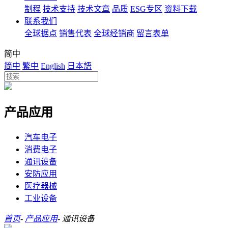
制程
技术支持
技术文章
品质
ESG专区
资料下载
联系我们
全球据点
销售代表
全球经销商
留言表单
简中
简中
繁中
English
日本語
产品应用
汽车电子
消费电子
通讯设备
安防应用
医疗器械
工业设备
首页
-
产品应用
-
通讯设备