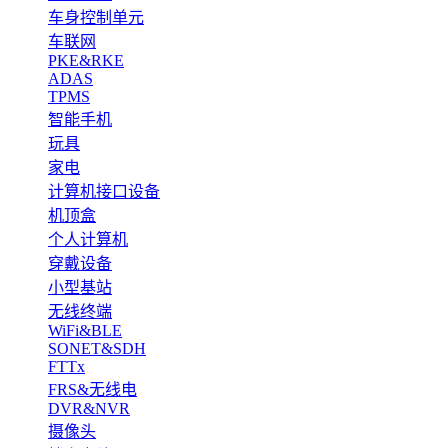
车身控制单元
车联网
PKE&RKE
ADAS
TPMS
智能手机
玩具
家电
计算机接口设备
机顶盒
个人计算机
穿戴设备
小型基站
无线终端
WiFi&BLE
SONET&SDH
FTTx
FRS&无线电
DVR&NVR
摄像头