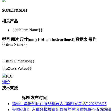
SONET&SDH
相关产品
{{subItem.Name}}
型号
图片
尺寸(mm)
{{bItem.Instructions}}
数据表
操作
{{item.Name}}
{{item.Dimension}}
{{aItem.Value}}
PDF
询价
技术支援
标题
发布时间
揭秘！晶振如何让服务机器人 “聪明又灵活”
2026/06/25
采购必知：汽车各模块适配晶振的关键参数与价值
2026/0