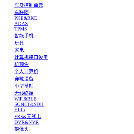
车身控制单元
车联网
PKE&RKE
ADAS
TPMS
智能手机
玩具
家电
计算机接口设备
机顶盒
个人计算机
穿戴设备
小型基站
无线终端
WiFi&BLE
SONET&SDH
FTTx
FRS&无线电
DVR&NVR
摄像头