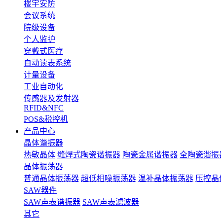
楼宇安防
会议系统
院级设备
个人监护
穿戴式医疗
自动读表系统
计量设备
工业自动化
传感器及发射器
RFID&NFC
POS&税控机
产品中心
晶体谐振器
热敏晶体
缝焊式陶瓷谐振器
陶瓷金属谐振器
全陶瓷谐振
晶体振荡器
普通晶体振荡器
超低相噪振荡器
温补晶体振荡器
压控晶
SAW器件
SAW声表谐振器
SAW声表滤波器
其它