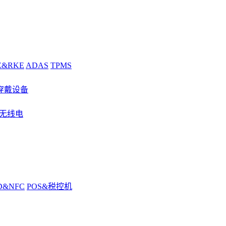
E&RKE
ADAS
TPMS
穿戴设备
&无线电
D&NFC
POS&税控机