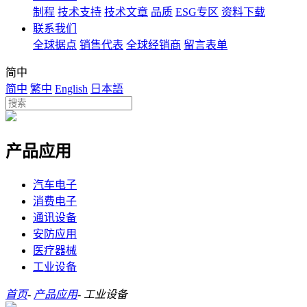
制程
技术支持
技术文章
品质
ESG专区
资料下载
联系我们
全球据点
销售代表
全球经销商
留言表单
简中
简中
繁中
English
日本語
产品应用
汽车电子
消费电子
通讯设备
安防应用
医疗器械
工业设备
首页
-
产品应用
-
工业设备