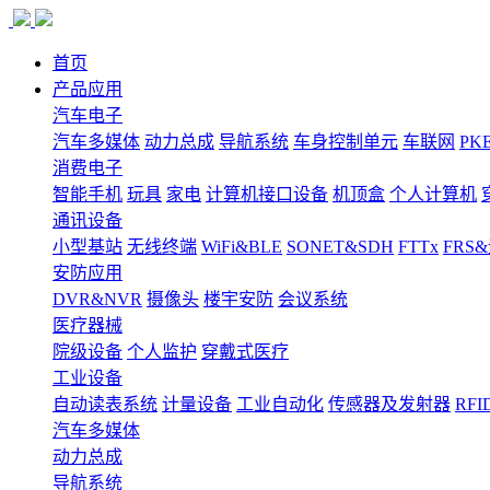
首页
产品应用
汽车电子
汽车多媒体
动力总成
导航系统
车身控制单元
车联网
PK
消费电子
智能手机
玩具
家电
计算机接口设备
机顶盒
个人计算机
通讯设备
小型基站
无线终端
WiFi&BLE
SONET&SDH
FTTx
FRS
安防应用
DVR&NVR
摄像头
楼宇安防
会议系统
医疗器械
院级设备
个人监护
穿戴式医疗
工业设备
自动读表系统
计量设备
工业自动化
传感器及发射器
RFI
汽车多媒体
动力总成
导航系统