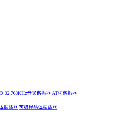
器
32.768KHz音叉谐振器
AT切谐振器
体振荡器
可编程晶体振荡器