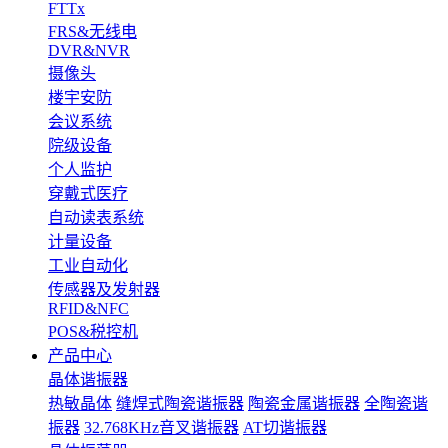
FTTx
FRS&无线电
DVR&NVR
摄像头
楼宇安防
会议系统
院级设备
个人监护
穿戴式医疗
自动读表系统
计量设备
工业自动化
传感器及发射器
RFID&NFC
POS&税控机
产品中心
晶体谐振器
热敏晶体
缝焊式陶瓷谐振器
陶瓷金属谐振器
全陶瓷谐
振器
32.768KHz音叉谐振器
AT切谐振器