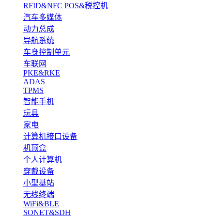
RFID&NFC
POS&税控机
汽车多媒体
动力总成
导航系统
车身控制单元
车联网
PKE&RKE
ADAS
TPMS
智能手机
玩具
家电
计算机接口设备
机顶盒
个人计算机
穿戴设备
小型基站
无线终端
WiFi&BLE
SONET&SDH