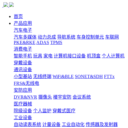
首页
产品应用
汽车电子
汽车多媒体
动力总成
导航系统
车身控制单元
车联网
PKE&RKE
ADAS
TPMS
消费电子
智能手机
玩具
家电
计算机接口设备
机顶盒
个人计算机
穿戴设备
通讯设备
小型基站
无线终端
WiFi&BLE
SONET&SDH
FTTx
FRS&无线电
安防应用
DVR&NVR
摄像头
楼宇安防
会议系统
医疗器械
院级设备
个人监护
穿戴式医疗
工业设备
自动读表系统
计量设备
工业自动化
传感器及发射器