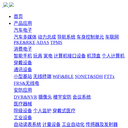
首页
产品应用
汽车电子
汽车多媒体
动力总成
导航系统
车身控制单元
车联网
PKE&RKE
ADAS
TPMS
消费电子
智能手机
玩具
家电
计算机接口设备
机顶盒
个人计算机
穿戴设备
通讯设备
小型基站
无线终端
WiFi&BLE
SONET&SDH
FTTx
FRS&无线电
安防应用
DVR&NVR
摄像头
楼宇安防
会议系统
医疗器械
院级设备
个人监护
穿戴式医疗
工业设备
自动读表系统
计量设备
工业自动化
传感器及发射器