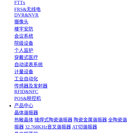
FTTx
FRS&无线电
DVR&NVR
摄像头
楼宇安防
会议系统
院级设备
个人监护
穿戴式医疗
自动读表系统
计量设备
工业自动化
传感器及发射器
RFID&NFC
POS&税控机
产品中心
晶体谐振器
热敏晶体
缝焊式陶瓷谐振器
陶瓷金属谐振器
全陶瓷谐
振器
32.768KHz音叉谐振器
AT切谐振器