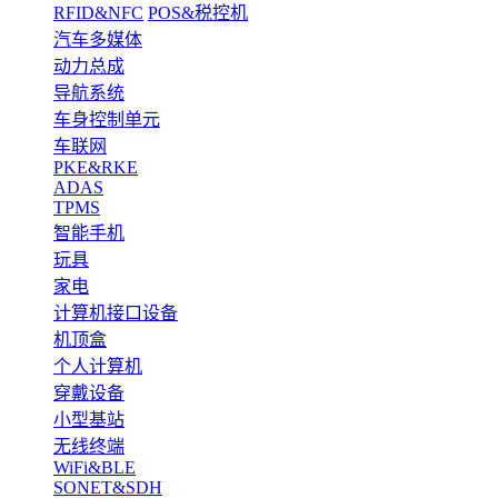
RFID&NFC
POS&税控机
汽车多媒体
动力总成
导航系统
车身控制单元
车联网
PKE&RKE
ADAS
TPMS
智能手机
玩具
家电
计算机接口设备
机顶盒
个人计算机
穿戴设备
小型基站
无线终端
WiFi&BLE
SONET&SDH