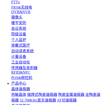
FTTx
FRS&无线电
DVR&NVR
摄像头
楼宇安防
会议系统
院级设备
个人监护
穿戴式医疗
自动读表系统
计量设备
工业自动化
传感器及发射器
RFID&NFC
POS&税控机
产品中心
晶体谐振器
热敏晶体
缝焊式陶瓷谐振器
陶瓷金属谐振器
全陶瓷谐
振器
32.768KHz音叉谐振器
AT切谐振器