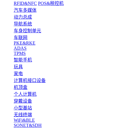
RFID&NFC
POS&税控机
汽车多媒体
动力总成
导航系统
车身控制单元
车联网
PKE&RKE
ADAS
TPMS
智能手机
玩具
家电
计算机接口设备
机顶盒
个人计算机
穿戴设备
小型基站
无线终端
WiFi&BLE
SONET&SDH