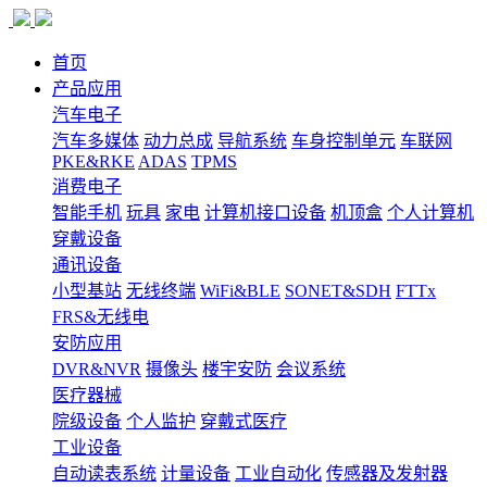
首页
产品应用
汽车电子
汽车多媒体
动力总成
导航系统
车身控制单元
车联网
PKE&RKE
ADAS
TPMS
消费电子
智能手机
玩具
家电
计算机接口设备
机顶盒
个人计算机
穿戴设备
通讯设备
小型基站
无线终端
WiFi&BLE
SONET&SDH
FTTx
FRS&无线电
安防应用
DVR&NVR
摄像头
楼宇安防
会议系统
医疗器械
院级设备
个人监护
穿戴式医疗
工业设备
自动读表系统
计量设备
工业自动化
传感器及发射器