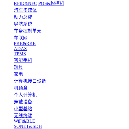
RFID&NFC
POS&税控机
汽车多媒体
动力总成
导航系统
车身控制单元
车联网
PKE&RKE
ADAS
TPMS
智能手机
玩具
家电
计算机接口设备
机顶盒
个人计算机
穿戴设备
小型基站
无线终端
WiFi&BLE
SONET&SDH