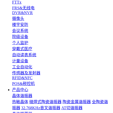
FTTx
FRS&无线电
DVR&NVR
摄像头
楼宇安防
会议系统
院级设备
个人监护
穿戴式医疗
自动读表系统
计量设备
工业自动化
传感器及发射器
RFID&NFC
POS&税控机
产品中心
晶体谐振器
热敏晶体
缝焊式陶瓷谐振器
陶瓷金属谐振器
全陶瓷谐
振器
32.768KHz音叉谐振器
AT切谐振器