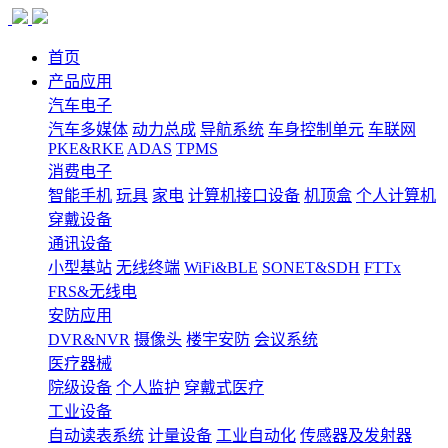
首页
产品应用
汽车电子
汽车多媒体
动力总成
导航系统
车身控制单元
车联网
PKE&RKE
ADAS
TPMS
消费电子
智能手机
玩具
家电
计算机接口设备
机顶盒
个人计算机
穿戴设备
通讯设备
小型基站
无线终端
WiFi&BLE
SONET&SDH
FTTx
FRS&无线电
安防应用
DVR&NVR
摄像头
楼宇安防
会议系统
医疗器械
院级设备
个人监护
穿戴式医疗
工业设备
自动读表系统
计量设备
工业自动化
传感器及发射器