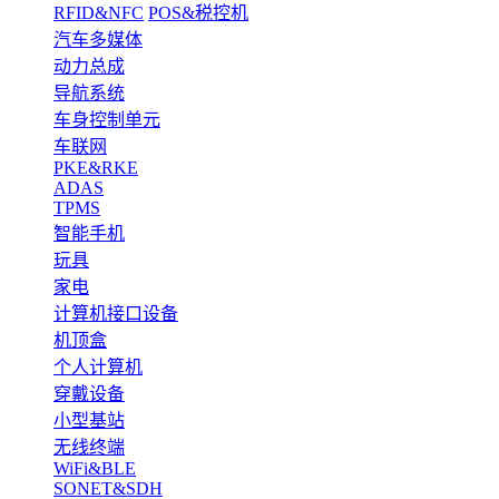
RFID&NFC
POS&税控机
汽车多媒体
动力总成
导航系统
车身控制单元
车联网
PKE&RKE
ADAS
TPMS
智能手机
玩具
家电
计算机接口设备
机顶盒
个人计算机
穿戴设备
小型基站
无线终端
WiFi&BLE
SONET&SDH