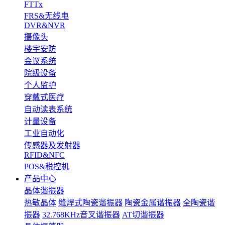
FTTx
FRS&无线电
DVR&NVR
摄像头
楼宇安防
会议系统
院级设备
个人监护
穿戴式医疗
自动读表系统
计量设备
工业自动化
传感器及发射器
RFID&NFC
POS&税控机
产品中心
晶体谐振器
热敏晶体
缝焊式陶瓷谐振器
陶瓷金属谐振器
全陶瓷谐
振器
32.768KHz音叉谐振器
AT切谐振器