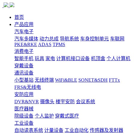
首页
产品应用
汽车电子
汽车多媒体
动力总成
导航系统
车身控制单元
车联网
PKE&RKE
ADAS
TPMS
消费电子
智能手机
玩具
家电
计算机接口设备
机顶盒
个人计算机
穿戴设备
通讯设备
小型基站
无线终端
WiFi&BLE
SONET&SDH
FTTx
FRS&无线电
安防应用
DVR&NVR
摄像头
楼宇安防
会议系统
医疗器械
院级设备
个人监护
穿戴式医疗
工业设备
自动读表系统
计量设备
工业自动化
传感器及发射器