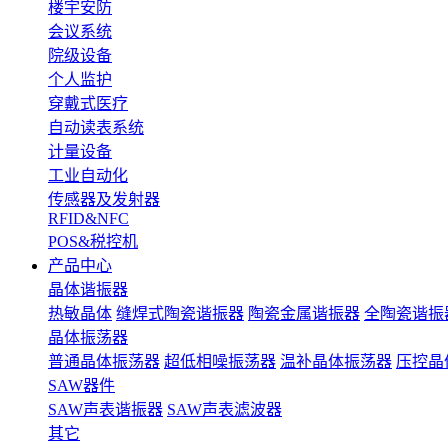
楼宇安防
会议系统
院级设备
个人监护
穿戴式医疗
自动读表系统
计量设备
工业自动化
传感器及发射器
RFID&NFC
POS&税控机
产品中心
晶体谐振器
热敏晶体
缝焊式陶瓷谐振器
陶瓷金属谐振器
全陶瓷谐振
晶体振荡器
普通晶体振荡器
超低相噪振荡器
温补晶体振荡器
压控晶
SAW器件
SAW声表谐振器
SAW声表滤波器
其它