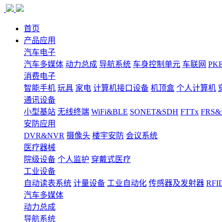
首页
产品应用
汽车电子
汽车多媒体
动力总成
导航系统
车身控制单元
车联网
PK
消费电子
智能手机
玩具
家电
计算机接口设备
机顶盒
个人计算机
通讯设备
小型基站
无线终端
WiFi&BLE
SONET&SDH
FTTx
FRS
安防应用
DVR&NVR
摄像头
楼宇安防
会议系统
医疗器械
院级设备
个人监护
穿戴式医疗
工业设备
自动读表系统
计量设备
工业自动化
传感器及发射器
RFI
汽车多媒体
动力总成
导航系统