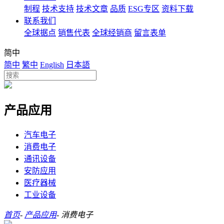
制程
技术支持
技术文章
品质
ESG专区
资料下载
联系我们
全球据点
销售代表
全球经销商
留言表单
简中
简中
繁中
English
日本語
产品应用
汽车电子
消费电子
通讯设备
安防应用
医疗器械
工业设备
首页
-
产品应用
-
消费电子