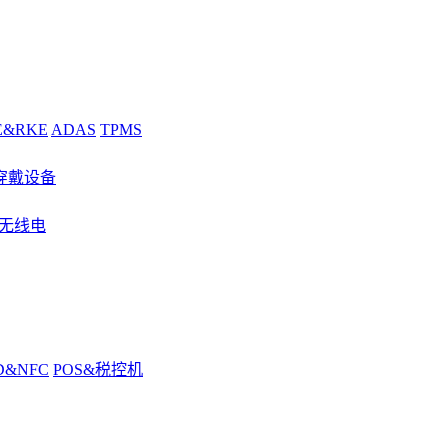
E&RKE
ADAS
TPMS
穿戴设备
&无线电
D&NFC
POS&税控机