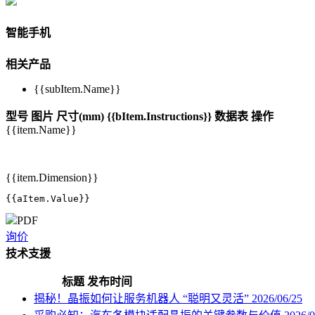
智能手机
相关产品
{{subItem.Name}}
型号
图片
尺寸(mm)
{{bItem.Instructions}}
数据表
操作
{{item.Name}}
{{item.Dimension}}
{{aItem.Value}}
PDF
询价
技术支援
标题
发布时间
揭秘！晶振如何让服务机器人 “聪明又灵活”
2026/06/25