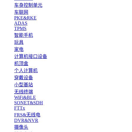
车身控制单元
车联网
PKE&RKE
ADAS
TPMS
智能手机
玩具
家电
计算机接口设备
机顶盒
个人计算机
穿戴设备
小型基站
无线终端
WiFi&BLE
SONET&SDH
FTTx
FRS&无线电
DVR&NVR
摄像头