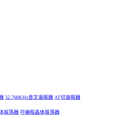
器
32.768KHz音叉谐振器
AT切谐振器
体振荡器
可编程晶体振荡器