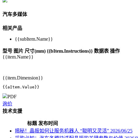
汽车多媒体
相关产品
{{subItem.Name}}
型号
图片
尺寸(mm)
{{bItem.Instructions}}
数据表
操作
{{item.Name}}
{{item.Dimension}}
{{aItem.Value}}
PDF
询价
技术支援
标题
发布时间
揭秘！晶振如何让服务机器人 “聪明又灵活”
2026/06/25