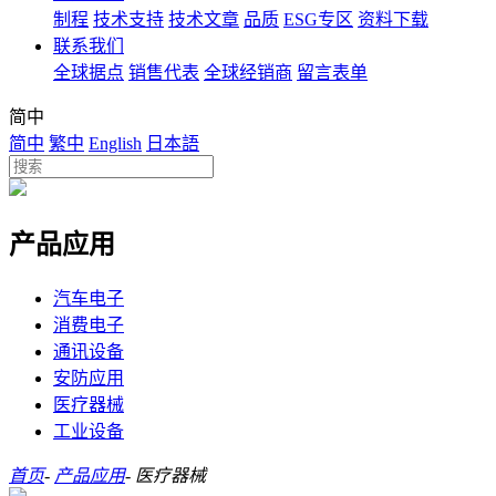
制程
技术支持
技术文章
品质
ESG专区
资料下载
联系我们
全球据点
销售代表
全球经销商
留言表单
简中
简中
繁中
English
日本語
产品应用
汽车电子
消费电子
通讯设备
安防应用
医疗器械
工业设备
首页
-
产品应用
-
医疗器械