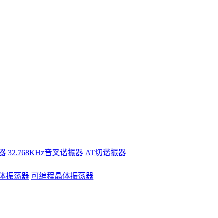
器
32.768KHz音叉谐振器
AT切谐振器
体振荡器
可编程晶体振荡器