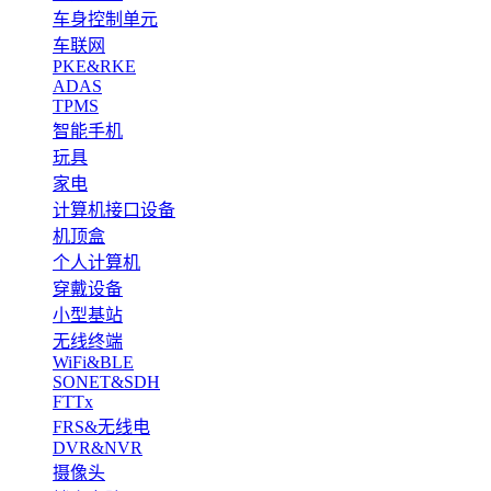
车身控制单元
车联网
PKE&RKE
ADAS
TPMS
智能手机
玩具
家电
计算机接口设备
机顶盒
个人计算机
穿戴设备
小型基站
无线终端
WiFi&BLE
SONET&SDH
FTTx
FRS&无线电
DVR&NVR
摄像头