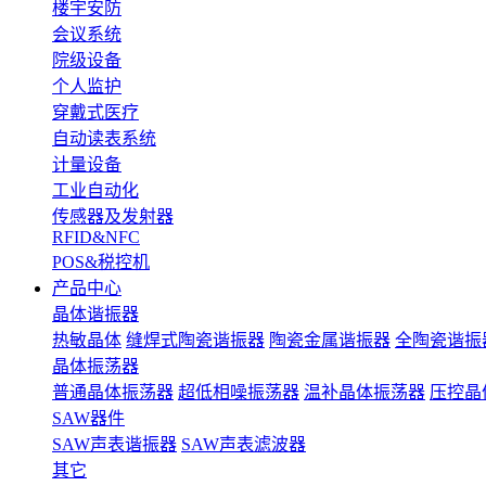
楼宇安防
会议系统
院级设备
个人监护
穿戴式医疗
自动读表系统
计量设备
工业自动化
传感器及发射器
RFID&NFC
POS&税控机
产品中心
晶体谐振器
热敏晶体
缝焊式陶瓷谐振器
陶瓷金属谐振器
全陶瓷谐振
晶体振荡器
普通晶体振荡器
超低相噪振荡器
温补晶体振荡器
压控晶
SAW器件
SAW声表谐振器
SAW声表滤波器
其它