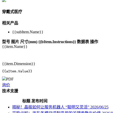
穿戴式医疗
相关产品
{{subItem.Name}}
型号
图片
尺寸(mm)
{{bItem.Instructions}}
数据表
操作
{{item.Name}}
{{item.Dimension}}
{{aItem.Value}}
PDF
询价
技术支援
标题
发布时间
揭秘！晶振如何让服务机器人 “聪明又灵活”
2026/06/25