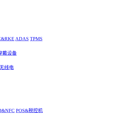
E&RKE
ADAS
TPMS
穿戴设备
&无线电
D&NFC
POS&税控机