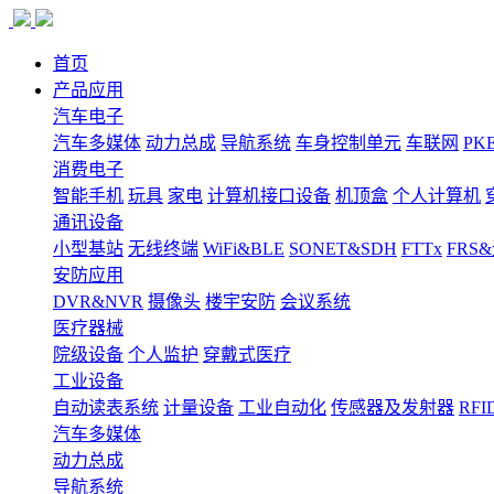
首页
产品应用
汽车电子
汽车多媒体
动力总成
导航系统
车身控制单元
车联网
PK
消费电子
智能手机
玩具
家电
计算机接口设备
机顶盒
个人计算机
通讯设备
小型基站
无线终端
WiFi&BLE
SONET&SDH
FTTx
FRS
安防应用
DVR&NVR
摄像头
楼宇安防
会议系统
医疗器械
院级设备
个人监护
穿戴式医疗
工业设备
自动读表系统
计量设备
工业自动化
传感器及发射器
RFI
汽车多媒体
动力总成
导航系统