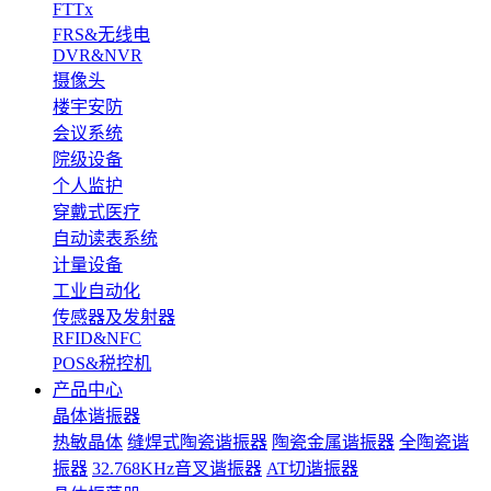
FTTx
FRS&无线电
DVR&NVR
摄像头
楼宇安防
会议系统
院级设备
个人监护
穿戴式医疗
自动读表系统
计量设备
工业自动化
传感器及发射器
RFID&NFC
POS&税控机
产品中心
晶体谐振器
热敏晶体
缝焊式陶瓷谐振器
陶瓷金属谐振器
全陶瓷谐
振器
32.768KHz音叉谐振器
AT切谐振器