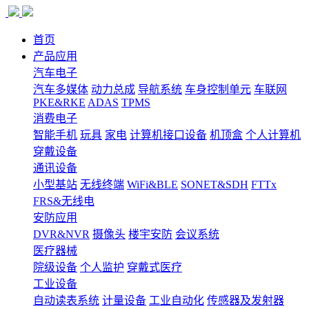
首页
产品应用
汽车电子
汽车多媒体
动力总成
导航系统
车身控制单元
车联网
PKE&RKE
ADAS
TPMS
消费电子
智能手机
玩具
家电
计算机接口设备
机顶盒
个人计算机
穿戴设备
通讯设备
小型基站
无线终端
WiFi&BLE
SONET&SDH
FTTx
FRS&无线电
安防应用
DVR&NVR
摄像头
楼宇安防
会议系统
医疗器械
院级设备
个人监护
穿戴式医疗
工业设备
自动读表系统
计量设备
工业自动化
传感器及发射器