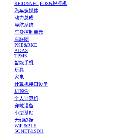
RFID&NFC
POS&税控机
汽车多媒体
动力总成
导航系统
车身控制单元
车联网
PKE&RKE
ADAS
TPMS
智能手机
玩具
家电
计算机接口设备
机顶盒
个人计算机
穿戴设备
小型基站
无线终端
WiFi&BLE
SONET&SDH