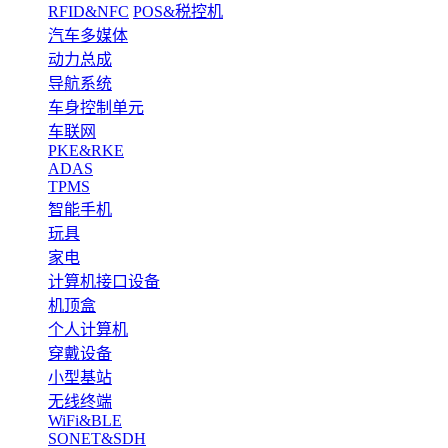
RFID&NFC
POS&税控机
汽车多媒体
动力总成
导航系统
车身控制单元
车联网
PKE&RKE
ADAS
TPMS
智能手机
玩具
家电
计算机接口设备
机顶盒
个人计算机
穿戴设备
小型基站
无线终端
WiFi&BLE
SONET&SDH