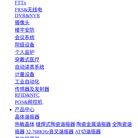
FTTx
FRS&无线电
DVR&NVR
摄像头
楼宇安防
会议系统
院级设备
个人监护
穿戴式医疗
自动读表系统
计量设备
工业自动化
传感器及发射器
RFID&NFC
POS&税控机
产品中心
晶体谐振器
热敏晶体
缝焊式陶瓷谐振器
陶瓷金属谐振器
全陶瓷谐
振器
32.768KHz音叉谐振器
AT切谐振器