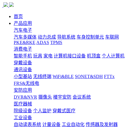
首页
产品应用
汽车电子
汽车多媒体
动力总成
导航系统
车身控制单元
车联网
PKE&RKE
ADAS
TPMS
消费电子
智能手机
玩具
家电
计算机接口设备
机顶盒
个人计算机
穿戴设备
通讯设备
小型基站
无线终端
WiFi&BLE
SONET&SDH
FTTx
FRS&无线电
安防应用
DVR&NVR
摄像头
楼宇安防
会议系统
医疗器械
院级设备
个人监护
穿戴式医疗
工业设备
自动读表系统
计量设备
工业自动化
传感器及发射器