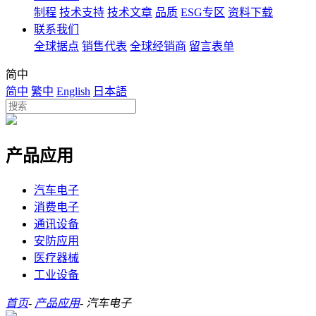
制程
技术支持
技术文章
品质
ESG专区
资料下载
联系我们
全球据点
销售代表
全球经销商
留言表单
简中
简中
繁中
English
日本語
产品应用
汽车电子
消费电子
通讯设备
安防应用
医疗器械
工业设备
首页
-
产品应用
-
汽车电子