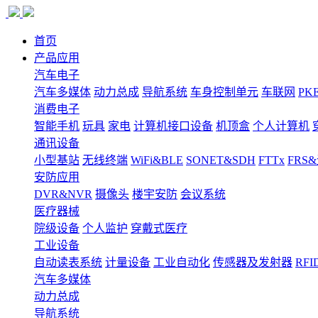
首页
产品应用
汽车电子
汽车多媒体
动力总成
导航系统
车身控制单元
车联网
PK
消费电子
智能手机
玩具
家电
计算机接口设备
机顶盒
个人计算机
通讯设备
小型基站
无线终端
WiFi&BLE
SONET&SDH
FTTx
FRS
安防应用
DVR&NVR
摄像头
楼宇安防
会议系统
医疗器械
院级设备
个人监护
穿戴式医疗
工业设备
自动读表系统
计量设备
工业自动化
传感器及发射器
RFI
汽车多媒体
动力总成
导航系统