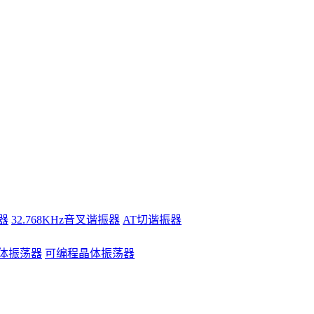
器
32.768KHz音叉谐振器
AT切谐振器
体振荡器
可编程晶体振荡器