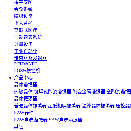
楼宇安防
会议系统
院级设备
个人监护
穿戴式医疗
自动读表系统
计量设备
工业自动化
传感器及发射器
RFID&NFC
POS&税控机
产品中心
晶体谐振器
热敏晶体
缝焊式陶瓷谐振器
陶瓷金属谐振器
全陶瓷谐振
晶体振荡器
普通晶体振荡器
超低相噪振荡器
温补晶体振荡器
压控晶
SAW器件
SAW声表谐振器
SAW声表滤波器
其它