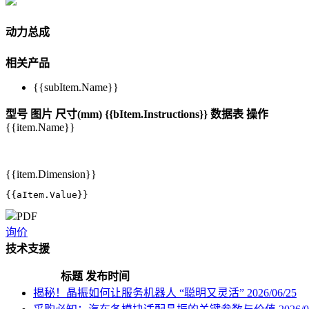
动力总成
相关产品
{{subItem.Name}}
型号
图片
尺寸(mm)
{{bItem.Instructions}}
数据表
操作
{{item.Name}}
{{item.Dimension}}
{{aItem.Value}}
PDF
询价
技术支援
标题
发布时间
揭秘！晶振如何让服务机器人 “聪明又灵活”
2026/06/25