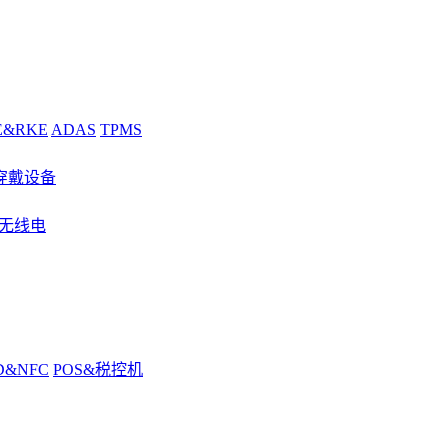
E&RKE
ADAS
TPMS
穿戴设备
&无线电
D&NFC
POS&税控机