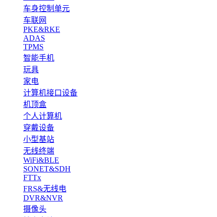
车身控制单元
车联网
PKE&RKE
ADAS
TPMS
智能手机
玩具
家电
计算机接口设备
机顶盒
个人计算机
穿戴设备
小型基站
无线终端
WiFi&BLE
SONET&SDH
FTTx
FRS&无线电
DVR&NVR
摄像头