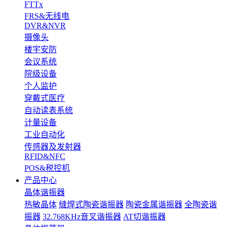
FTTx
FRS&无线电
DVR&NVR
摄像头
楼宇安防
会议系统
院级设备
个人监护
穿戴式医疗
自动读表系统
计量设备
工业自动化
传感器及发射器
RFID&NFC
POS&税控机
产品中心
晶体谐振器
热敏晶体
缝焊式陶瓷谐振器
陶瓷金属谐振器
全陶瓷谐
振器
32.768KHz音叉谐振器
AT切谐振器