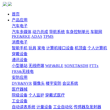
首页
产品应用
汽车电子
汽车多媒体
动力总成
导航系统
车身控制单元
车联网
PKE&RKE
ADAS
TPMS
消费电子
智能手机
玩具
家电
计算机接口设备
机顶盒
个人计算机
穿戴设备
通讯设备
小型基站
无线终端
WiFi&BLE
SONET&SDH
FTTx
FRS&无线电
安防应用
DVR&NVR
摄像头
楼宇安防
会议系统
医疗器械
院级设备
个人监护
穿戴式医疗
工业设备
自动读表系统
计量设备
工业自动化
传感器及发射器