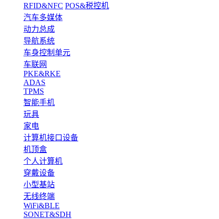
RFID&NFC
POS&税控机
汽车多媒体
动力总成
导航系统
车身控制单元
车联网
PKE&RKE
ADAS
TPMS
智能手机
玩具
家电
计算机接口设备
机顶盒
个人计算机
穿戴设备
小型基站
无线终端
WiFi&BLE
SONET&SDH