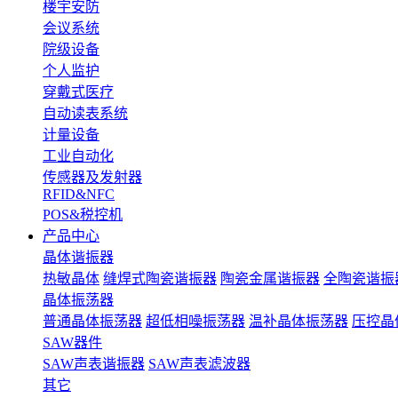
楼宇安防
会议系统
院级设备
个人监护
穿戴式医疗
自动读表系统
计量设备
工业自动化
传感器及发射器
RFID&NFC
POS&税控机
产品中心
晶体谐振器
热敏晶体
缝焊式陶瓷谐振器
陶瓷金属谐振器
全陶瓷谐振
晶体振荡器
普通晶体振荡器
超低相噪振荡器
温补晶体振荡器
压控晶
SAW器件
SAW声表谐振器
SAW声表滤波器
其它