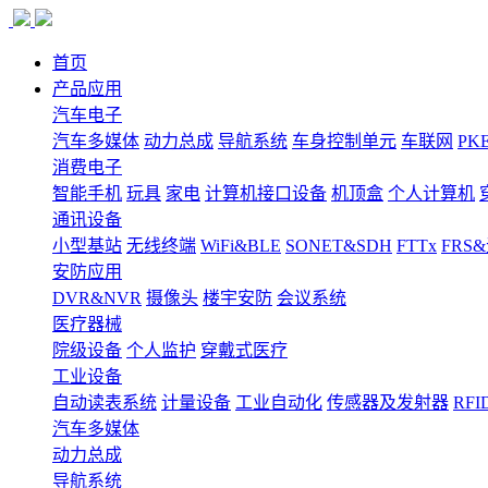
首页
产品应用
汽车电子
汽车多媒体
动力总成
导航系统
车身控制单元
车联网
PK
消费电子
智能手机
玩具
家电
计算机接口设备
机顶盒
个人计算机
通讯设备
小型基站
无线终端
WiFi&BLE
SONET&SDH
FTTx
FRS
安防应用
DVR&NVR
摄像头
楼宇安防
会议系统
医疗器械
院级设备
个人监护
穿戴式医疗
工业设备
自动读表系统
计量设备
工业自动化
传感器及发射器
RFI
汽车多媒体
动力总成
导航系统