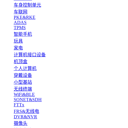
车身控制单元
车联网
PKE&RKE
ADAS
TPMS
智能手机
玩具
家电
计算机接口设备
机顶盒
个人计算机
穿戴设备
小型基站
无线终端
WiFi&BLE
SONET&SDH
FTTx
FRS&无线电
DVR&NVR
摄像头