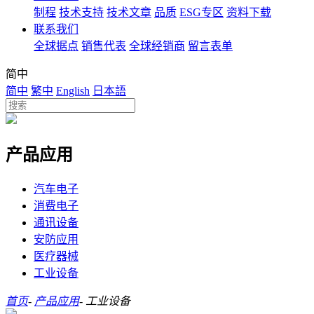
制程
技术支持
技术文章
品质
ESG专区
资料下载
联系我们
全球据点
销售代表
全球经销商
留言表单
简中
简中
繁中
English
日本語
产品应用
汽车电子
消费电子
通讯设备
安防应用
医疗器械
工业设备
首页
-
产品应用
-
工业设备