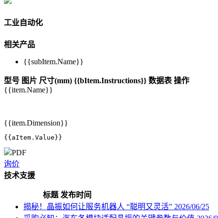
工业自动化
相关产品
{{subItem.Name}}
型号
图片
尺寸(mm)
{{bItem.Instructions}}
数据表
操作
{{item.Name}}
{{item.Dimension}}
{{aItem.Value}}
PDF
询价
技术支援
标题
发布时间
揭秘！晶振如何让服务机器人 “聪明又灵活”
2026/06/25