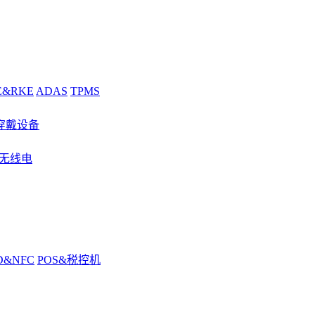
E&RKE
ADAS
TPMS
穿戴设备
&无线电
D&NFC
POS&税控机