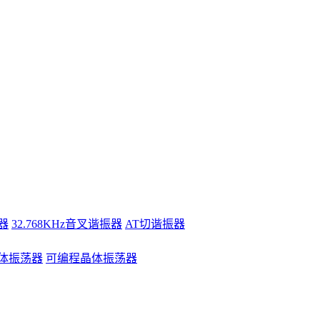
器
32.768KHz音叉谐振器
AT切谐振器
体振荡器
可编程晶体振荡器