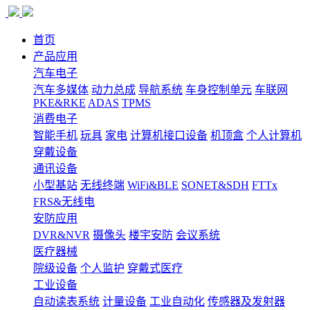
首页
产品应用
汽车电子
汽车多媒体
动力总成
导航系统
车身控制单元
车联网
PKE&RKE
ADAS
TPMS
消费电子
智能手机
玩具
家电
计算机接口设备
机顶盒
个人计算机
穿戴设备
通讯设备
小型基站
无线终端
WiFi&BLE
SONET&SDH
FTTx
FRS&无线电
安防应用
DVR&NVR
摄像头
楼宇安防
会议系统
医疗器械
院级设备
个人监护
穿戴式医疗
工业设备
自动读表系统
计量设备
工业自动化
传感器及发射器