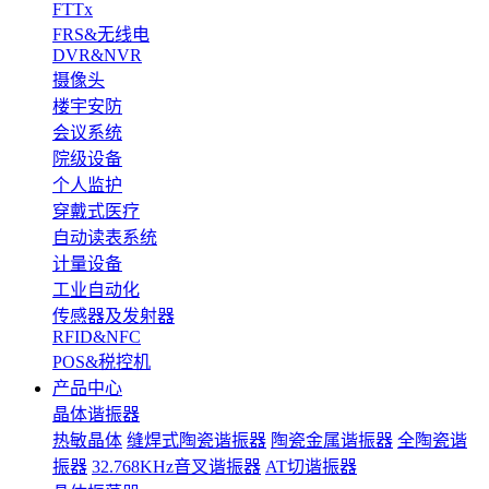
FTTx
FRS&无线电
DVR&NVR
摄像头
楼宇安防
会议系统
院级设备
个人监护
穿戴式医疗
自动读表系统
计量设备
工业自动化
传感器及发射器
RFID&NFC
POS&税控机
产品中心
晶体谐振器
热敏晶体
缝焊式陶瓷谐振器
陶瓷金属谐振器
全陶瓷谐
振器
32.768KHz音叉谐振器
AT切谐振器