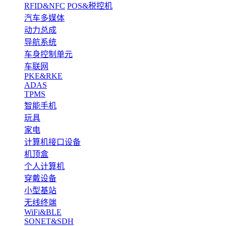
RFID&NFC
POS&税控机
汽车多媒体
动力总成
导航系统
车身控制单元
车联网
PKE&RKE
ADAS
TPMS
智能手机
玩具
家电
计算机接口设备
机顶盒
个人计算机
穿戴设备
小型基站
无线终端
WiFi&BLE
SONET&SDH