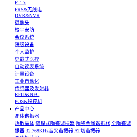
FTTx
FRS&无线电
DVR&NVR
摄像头
楼宇安防
会议系统
院级设备
个人监护
穿戴式医疗
自动读表系统
计量设备
工业自动化
传感器及发射器
RFID&NFC
POS&税控机
产品中心
晶体谐振器
热敏晶体
缝焊式陶瓷谐振器
陶瓷金属谐振器
全陶瓷谐
振器
32.768KHz音叉谐振器
AT切谐振器