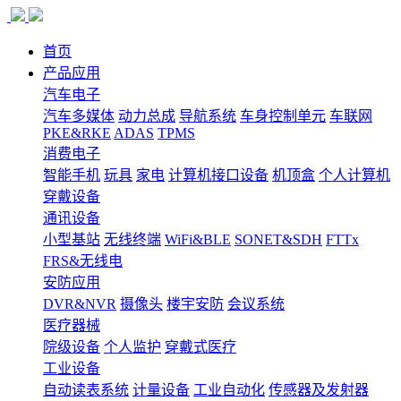
首页
产品应用
汽车电子
汽车多媒体
动力总成
导航系统
车身控制单元
车联网
PKE&RKE
ADAS
TPMS
消费电子
智能手机
玩具
家电
计算机接口设备
机顶盒
个人计算机
穿戴设备
通讯设备
小型基站
无线终端
WiFi&BLE
SONET&SDH
FTTx
FRS&无线电
安防应用
DVR&NVR
摄像头
楼宇安防
会议系统
医疗器械
院级设备
个人监护
穿戴式医疗
工业设备
自动读表系统
计量设备
工业自动化
传感器及发射器