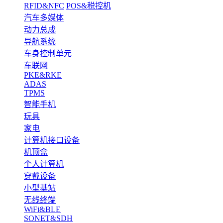
RFID&NFC
POS&税控机
汽车多媒体
动力总成
导航系统
车身控制单元
车联网
PKE&RKE
ADAS
TPMS
智能手机
玩具
家电
计算机接口设备
机顶盒
个人计算机
穿戴设备
小型基站
无线终端
WiFi&BLE
SONET&SDH