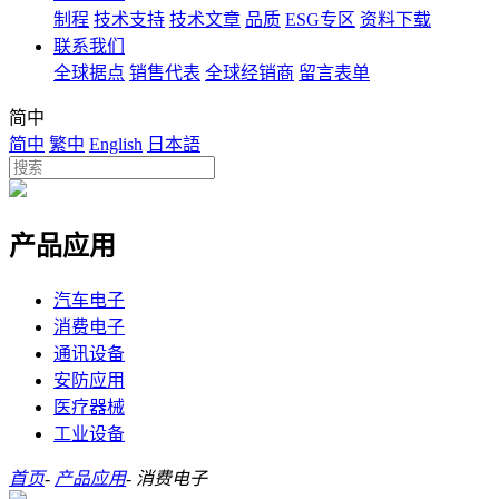
制程
技术支持
技术文章
品质
ESG专区
资料下载
联系我们
全球据点
销售代表
全球经销商
留言表单
简中
简中
繁中
English
日本語
产品应用
汽车电子
消费电子
通讯设备
安防应用
医疗器械
工业设备
首页
-
产品应用
-
消费电子