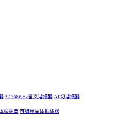
器
32.768KHz音叉谐振器
AT切谐振器
体振荡器
可编程晶体振荡器