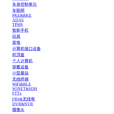
车身控制单元
车联网
PKE&RKE
ADAS
TPMS
智能手机
玩具
家电
计算机接口设备
机顶盒
个人计算机
穿戴设备
小型基站
无线终端
WiFi&BLE
SONET&SDH
FTTx
FRS&无线电
DVR&NVR
摄像头