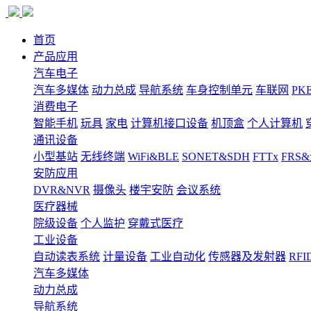
首页
产品应用
汽车电子
汽车多媒体
动力总成
导航系统
车身控制单元
车联网
PK
消费电子
智能手机
玩具
家电
计算机接口设备
机顶盒
个人计算机
通讯设备
小型基站
无线终端
WiFi&BLE
SONET&SDH
FTTx
FRS
安防应用
DVR&NVR
摄像头
楼宇安防
会议系统
医疗器械
院级设备
个人监护
穿戴式医疗
工业设备
自动读表系统
计量设备
工业自动化
传感器及发射器
RFI
汽车多媒体
动力总成
导航系统