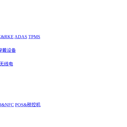
E&RKE
ADAS
TPMS
穿戴设备
&无线电
D&NFC
POS&税控机