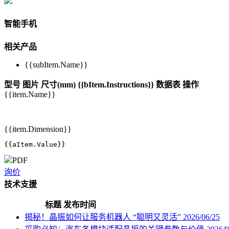
智能手机
相关产品
{{subItem.Name}}
型号
图片
尺寸(mm)
{{bItem.Instructions}}
数据表
操作
{{item.Name}}
{{item.Dimension}}
{{aItem.Value}}
PDF
询价
技术支援
标题
发布时间
揭秘！晶振如何让服务机器人 “聪明又灵活”
2026/06/25