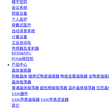
楼宇安防
会议系统
院级设备
个人监护
穿戴式医疗
自动读表系统
计量设备
工业自动化
传感器及发射器
RFID&NFC
POS&税控机
产品中心
晶体谐振器
热敏晶体
缝焊式陶瓷谐振器
陶瓷金属谐振器
全陶瓷谐振
晶体振荡器
普通晶体振荡器
超低相噪振荡器
温补晶体振荡器
压控晶
SAW器件
SAW声表谐振器
SAW声表滤波器
其它