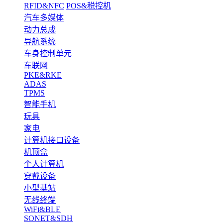
RFID&NFC
POS&税控机
汽车多媒体
动力总成
导航系统
车身控制单元
车联网
PKE&RKE
ADAS
TPMS
智能手机
玩具
家电
计算机接口设备
机顶盒
个人计算机
穿戴设备
小型基站
无线终端
WiFi&BLE
SONET&SDH