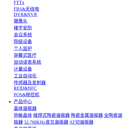
FTTx
FRS&无线电
DVR&NVR
摄像头
楼宇安防
会议系统
院级设备
个人监护
穿戴式医疗
自动读表系统
计量设备
工业自动化
传感器及发射器
RFID&NFC
POS&税控机
产品中心
晶体谐振器
热敏晶体
缝焊式陶瓷谐振器
陶瓷金属谐振器
全陶瓷谐
振器
32.768KHz音叉谐振器
AT切谐振器