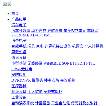
首页
产品应用
汽车电子
汽车多媒体
动力总成
导航系统
车身控制单元
车联网
PKE&RKE
ADAS
TPMS
消费电子
智能手机
玩具
家电
计算机接口设备
机顶盒
个人计算机
穿戴设备
通讯设备
小型基站
无线终端
WiFi&BLE
SONET&SDH
FTTx
FRS&无线电
安防应用
DVR&NVR
摄像头
楼宇安防
会议系统
医疗器械
院级设备
个人监护
穿戴式医疗
工业设备
自动读表系统
计量设备
工业自动化
传感器及发射器