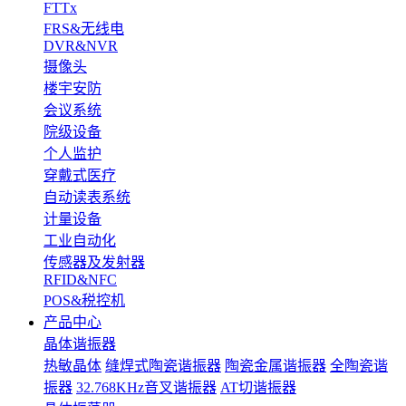
FTTx
FRS&无线电
DVR&NVR
摄像头
楼宇安防
会议系统
院级设备
个人监护
穿戴式医疗
自动读表系统
计量设备
工业自动化
传感器及发射器
RFID&NFC
POS&税控机
产品中心
晶体谐振器
热敏晶体
缝焊式陶瓷谐振器
陶瓷金属谐振器
全陶瓷谐
振器
32.768KHz音叉谐振器
AT切谐振器