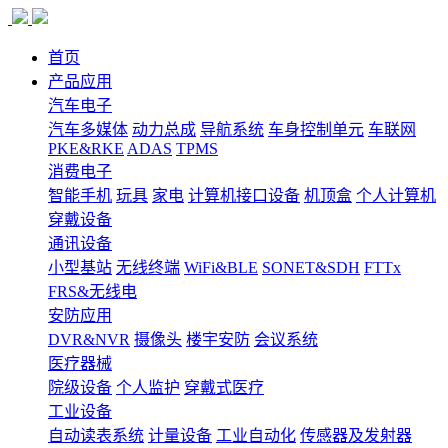
首页
产品应用
汽车电子
汽车多媒体
动力总成
导航系统
车身控制单元
车联网
PKE&RKE
ADAS
TPMS
消费电子
智能手机
玩具
家电
计算机接口设备
机顶盒
个人计算机
穿戴设备
通讯设备
小型基站
无线终端
WiFi&BLE
SONET&SDH
FTTx
FRS&无线电
安防应用
DVR&NVR
摄像头
楼宇安防
会议系统
医疗器械
院级设备
个人监护
穿戴式医疗
工业设备
自动读表系统
计量设备
工业自动化
传感器及发射器