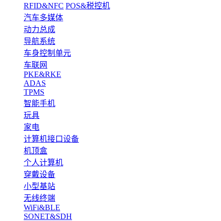
RFID&NFC
POS&税控机
汽车多媒体
动力总成
导航系统
车身控制单元
车联网
PKE&RKE
ADAS
TPMS
智能手机
玩具
家电
计算机接口设备
机顶盒
个人计算机
穿戴设备
小型基站
无线终端
WiFi&BLE
SONET&SDH