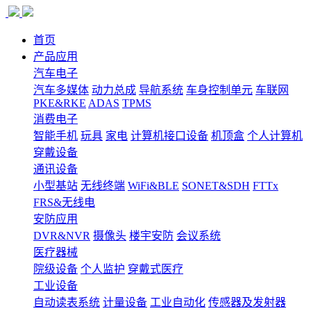
首页
产品应用
汽车电子
汽车多媒体
动力总成
导航系统
车身控制单元
车联网
PKE&RKE
ADAS
TPMS
消费电子
智能手机
玩具
家电
计算机接口设备
机顶盒
个人计算机
穿戴设备
通讯设备
小型基站
无线终端
WiFi&BLE
SONET&SDH
FTTx
FRS&无线电
安防应用
DVR&NVR
摄像头
楼宇安防
会议系统
医疗器械
院级设备
个人监护
穿戴式医疗
工业设备
自动读表系统
计量设备
工业自动化
传感器及发射器