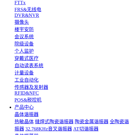
FTTx
FRS&无线电
DVR&NVR
摄像头
楼宇安防
会议系统
院级设备
个人监护
穿戴式医疗
自动读表系统
计量设备
工业自动化
传感器及发射器
RFID&NFC
POS&税控机
产品中心
晶体谐振器
热敏晶体
缝焊式陶瓷谐振器
陶瓷金属谐振器
全陶瓷谐
振器
32.768KHz音叉谐振器
AT切谐振器