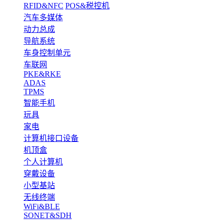
RFID&NFC
POS&税控机
汽车多媒体
动力总成
导航系统
车身控制单元
车联网
PKE&RKE
ADAS
TPMS
智能手机
玩具
家电
计算机接口设备
机顶盒
个人计算机
穿戴设备
小型基站
无线终端
WiFi&BLE
SONET&SDH