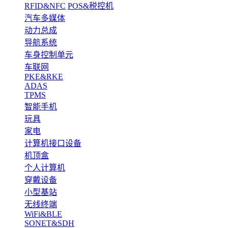
RFID&NFC
POS&税控机
汽车多媒体
动力总成
导航系统
车身控制单元
车联网
PKE&RKE
ADAS
TPMS
智能手机
玩具
家电
计算机接口设备
机顶盒
个人计算机
穿戴设备
小型基站
无线终端
WiFi&BLE
SONET&SDH