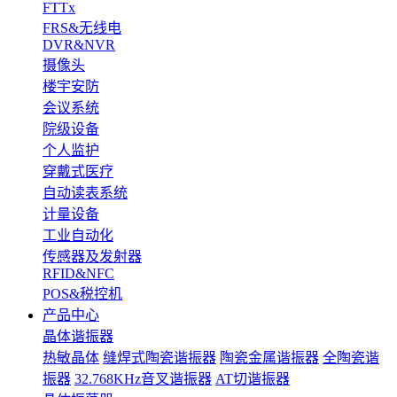
FTTx
FRS&无线电
DVR&NVR
摄像头
楼宇安防
会议系统
院级设备
个人监护
穿戴式医疗
自动读表系统
计量设备
工业自动化
传感器及发射器
RFID&NFC
POS&税控机
产品中心
晶体谐振器
热敏晶体
缝焊式陶瓷谐振器
陶瓷金属谐振器
全陶瓷谐
振器
32.768KHz音叉谐振器
AT切谐振器