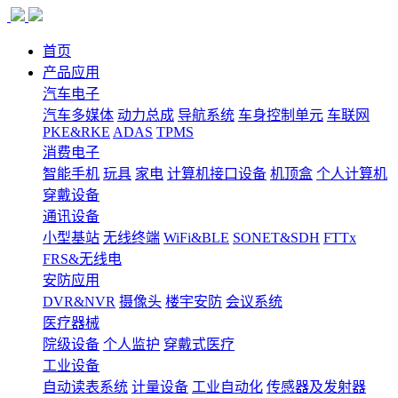
首页
产品应用
汽车电子
汽车多媒体
动力总成
导航系统
车身控制单元
车联网
PKE&RKE
ADAS
TPMS
消费电子
智能手机
玩具
家电
计算机接口设备
机顶盒
个人计算机
穿戴设备
通讯设备
小型基站
无线终端
WiFi&BLE
SONET&SDH
FTTx
FRS&无线电
安防应用
DVR&NVR
摄像头
楼宇安防
会议系统
医疗器械
院级设备
个人监护
穿戴式医疗
工业设备
自动读表系统
计量设备
工业自动化
传感器及发射器