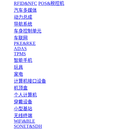
RFID&NFC
POS&税控机
汽车多媒体
动力总成
导航系统
车身控制单元
车联网
PKE&RKE
ADAS
TPMS
智能手机
玩具
家电
计算机接口设备
机顶盒
个人计算机
穿戴设备
小型基站
无线终端
WiFi&BLE
SONET&SDH