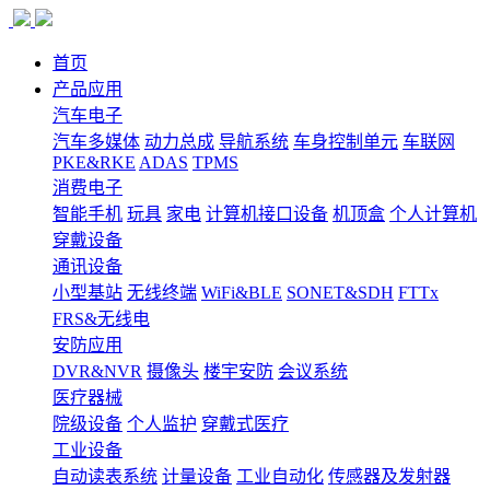
首页
产品应用
汽车电子
汽车多媒体
动力总成
导航系统
车身控制单元
车联网
PKE&RKE
ADAS
TPMS
消费电子
智能手机
玩具
家电
计算机接口设备
机顶盒
个人计算机
穿戴设备
通讯设备
小型基站
无线终端
WiFi&BLE
SONET&SDH
FTTx
FRS&无线电
安防应用
DVR&NVR
摄像头
楼宇安防
会议系统
医疗器械
院级设备
个人监护
穿戴式医疗
工业设备
自动读表系统
计量设备
工业自动化
传感器及发射器