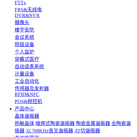
FTTx
FRS&无线电
DVR&NVR
摄像头
楼宇安防
会议系统
院级设备
个人监护
穿戴式医疗
自动读表系统
计量设备
工业自动化
传感器及发射器
RFID&NFC
POS&税控机
产品中心
晶体谐振器
热敏晶体
缝焊式陶瓷谐振器
陶瓷金属谐振器
全陶瓷谐
振器
32.768KHz音叉谐振器
AT切谐振器