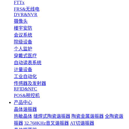
FTTx
FRS&无线电
DVR&NVR
摄像头
楼宇安防
会议系统
院级设备
个人监护
穿戴式医疗
自动读表系统
计量设备
工业自动化
传感器及发射器
RFID&NFC
POS&税控机
产品中心
晶体谐振器
热敏晶体
缝焊式陶瓷谐振器
陶瓷金属谐振器
全陶瓷谐
振器
32.768KHz音叉谐振器
AT切谐振器