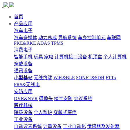
首页
产品应用
汽车电子
汽车多媒体
动力总成
导航系统
车身控制单元
车联网
PKE&RKE
ADAS
TPMS
消费电子
智能手机
玩具
家电
计算机接口设备
机顶盒
个人计算机
穿戴设备
通讯设备
小型基站
无线终端
WiFi&BLE
SONET&SDH
FTTx
FRS&无线电
安防应用
DVR&NVR
摄像头
楼宇安防
会议系统
医疗器械
院级设备
个人监护
穿戴式医疗
工业设备
自动读表系统
计量设备
工业自动化
传感器及发射器