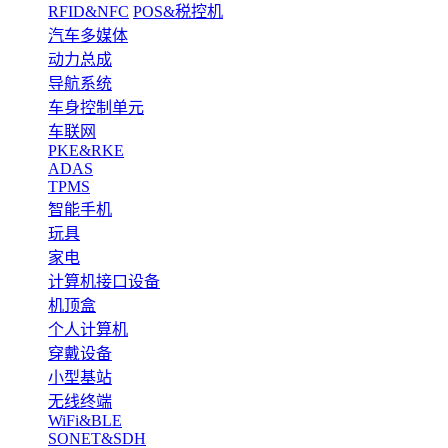
RFID&NFC
POS&税控机
汽车多媒体
动力总成
导航系统
车身控制单元
车联网
PKE&RKE
ADAS
TPMS
智能手机
玩具
家电
计算机接口设备
机顶盒
个人计算机
穿戴设备
小型基站
无线终端
WiFi&BLE
SONET&SDH