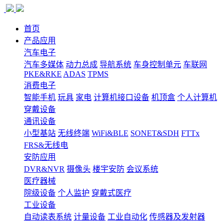
首页
产品应用
汽车电子
汽车多媒体
动力总成
导航系统
车身控制单元
车联网
PKE&RKE
ADAS
TPMS
消费电子
智能手机
玩具
家电
计算机接口设备
机顶盒
个人计算机
穿戴设备
通讯设备
小型基站
无线终端
WiFi&BLE
SONET&SDH
FTTx
FRS&无线电
安防应用
DVR&NVR
摄像头
楼宇安防
会议系统
医疗器械
院级设备
个人监护
穿戴式医疗
工业设备
自动读表系统
计量设备
工业自动化
传感器及发射器