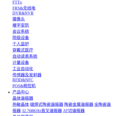
FTTx
FRS&无线电
DVR&NVR
摄像头
楼宇安防
会议系统
院级设备
个人监护
穿戴式医疗
自动读表系统
计量设备
工业自动化
传感器及发射器
RFID&NFC
POS&税控机
产品中心
晶体谐振器
热敏晶体
缝焊式陶瓷谐振器
陶瓷金属谐振器
全陶瓷谐
振器
32.768KHz音叉谐振器
AT切谐振器